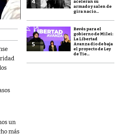
4
aceleran su
armado y salen de
gira nacio...
Revés para el
gobierno de Milei:
La Libertad
5
Avanza dio de baja
ense
el proyecto de Ley
de Tie...
uridad
los
asos
mos un
cho más