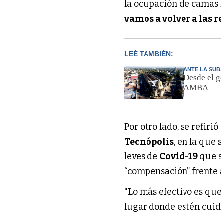
la ocupación de camas l
vamos a volver a las 
LEÉ TAMBIÉN:
ANTE LA SUB
Desde el g
AMBA
Por otro lado, se refiri
Tecnópolis
, en la que
leves de
Covid-19
que 
“compensación” frente a
"Lo más efectivo es qu
lugar donde estén cuida