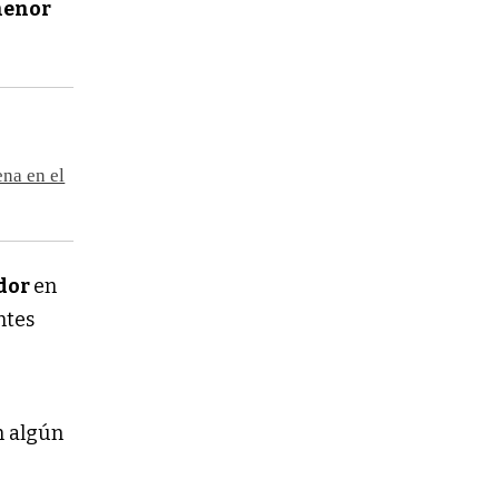
menor
ena en el
dor
en
ntes
n algún