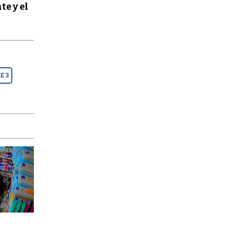
te y el
E 3