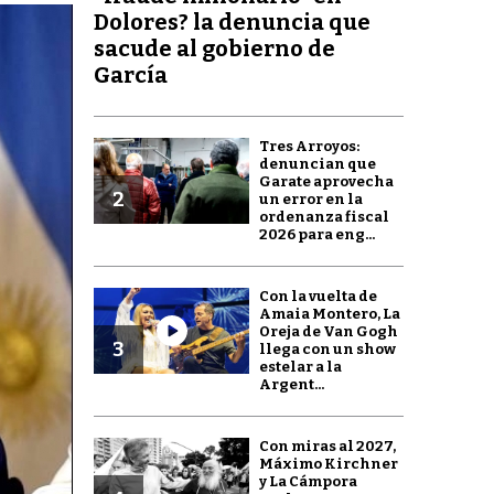
Dolores? la denuncia que
sacude al gobierno de
García
Tres Arroyos:
denuncian que
Garate aprovecha
2
un error en la
ordenanza fiscal
2026 para eng...
Con la vuelta de
Amaia Montero, La
Oreja de Van Gogh
3
llega con un show
estelar a la
Argent...
Con miras al 2027,
Máximo Kirchner
y La Cámpora