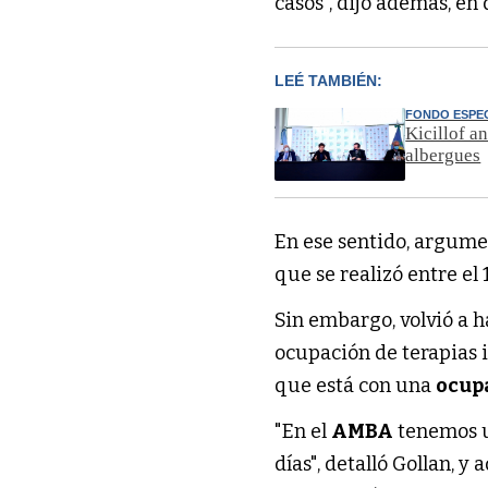
casos", dijo además, en
LEÉ TAMBIÉN:
FONDO ESPE
Kicillof a
albergues
En ese sentido, argumen
que se realizó entre el 1
Sin embargo, volvió a 
ocupación de terapias i
que está con una
ocupa
"En el
AMBA
tenemos un
días", detalló Gollan, y 