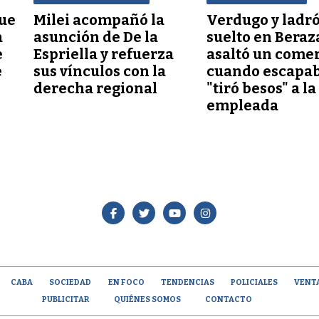
que
Milei acompañó la
Verdugo y ladr
a
asunción de De la
suelto en Beraz
e
Espriella y refuerza
asaltó un comer
e
sus vínculos con la
cuando escapab
derecha regional
"tiró besos" a la
empleada
CABA
SOCIEDAD
EN FOCO
TENDENCIAS
POLICIALES
VENT
PUBLICITAR
QUIÉNES SOMOS
CONTACTO