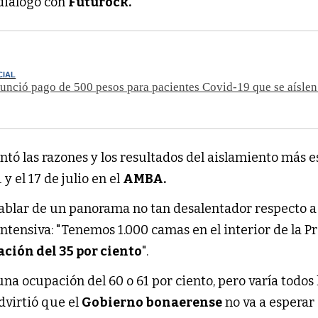
 diálogo con
Futurock.
CIAL
nunció pago de 500 pesos para pacientes Covid-19 que se aíslen
tó las razones y los resultados del aislamiento más e
 y el 17 de julio en el
AMBA.
hablar de un panorama no tan desalentador respecto a
ntensiva: "Tenemos 1.000 camas en el interior de la Pr
ción del 35 por ciento
".
a ocupación del 60 o 61 por ciento, pero varía todos 
advirtió que el
Gobierno bonaerense
no va a esperar