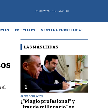
09/08/2026
- Edición Nº3601
CIAS
POLICIALES
VENTANA EMPRESARIAL
LAS MÁS LEÍDAS
sos
1
 el
GRAVE ACUSACIÓN
¿“Plagio profesional” y
“fraude millonario” en