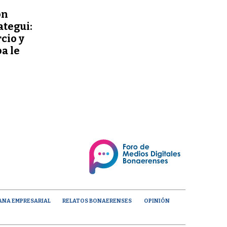
ón
ategui:
cio y
a le
ANA EMPRESARIAL
RELATOS BONAERENSES
OPINIÓN