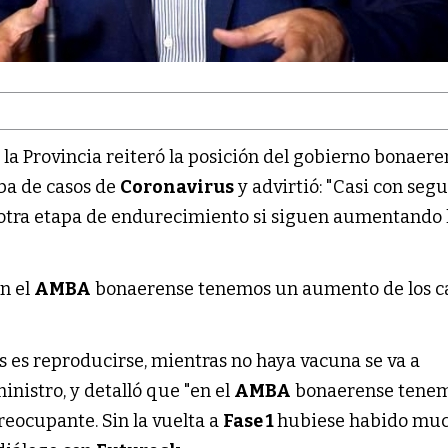
 la Provincia reiteró la posición del gobierno bonaer
uba de casos de
Coronavirus
y advirtió: "Casi con seg
 otra etapa de endurecimiento si siguen aumentando 
En el
AMBA
bonaerense tenemos un aumento de los c
us es reproducirse, mientras no haya vacuna se va a
inistro, y detalló que "en el
AMBA
bonaerense tene
reocupante. Sin la vuelta a
Fase 1
hubiese habido mu