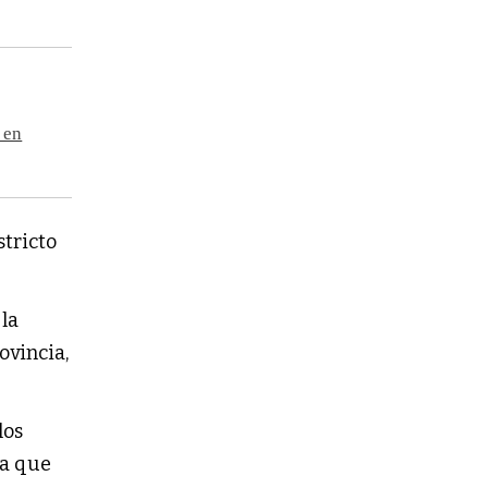
 en
stricto
 la
ovincia,
los
 a que