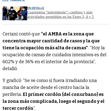
LEÉ TAMBIÉN:
EN DETALLE
Cuarentena “intermitente”: cambios y más
actividades permitidas en las Fases 3, 4 y 5
Ceriani contó que
“el AMBA es la zona que
concentra mayor cantidad de casos y la que
tiene la ocupación más alta de camas”
. “Hoy la
ocupación de camas de cuidados intensivos es del
60,2% y de 36% en el interior de la provincia”,
detalló.
Y graficó: “Se ve como si fuera irradiando una
mancha de aceite desde el centro hacia la
periferia.
El primer cordón (del conurbano) es
la zona más complicada, luego el segundo y el
tercer cordón
”.