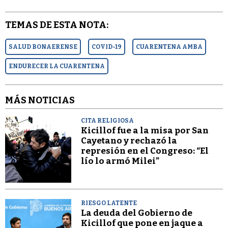
TEMAS DE ESTA NOTA:
SALUD BONAERENSE
COVID-19
CUARENTENA AMBA
ENDURECER LA CUARENTENA
MÁS NOTICIAS
CITA RELIGIOSA
Kicillof fue a la misa por San
Cayetano y rechazó la
represión en el Congreso: “El
lío lo armó Milei”
RIESGO LATENTE
La deuda del Gobierno de
Kicillof que pone en jaque a