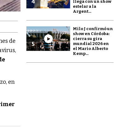
4
llega con un show
estelar a la
Argent...
Milo J confirmó un
show en Córdoba:
cierra su gira
 mes de
5
mundial 2026 en
el Mario Alberto
avirus,
Kemp...
de
zo, en
primer