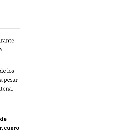
urante
a
 de los
 a pesar
tena,
 de
r, cuero