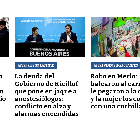
AYER
| RIESGO LATENTE
AYER
| VIDEOS IMPACTANTES
a
La deuda del
Robo en Merlo:
Gobierno de Kicillof
balearon al car
ón
que pone en jaque a
le pegaron a la 
lío
anestesiólogos:
y la mujer los c
conflicto en alza y
con una cuchill
alarmas encendidas