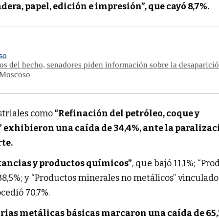
adera, papel, edición e impresión”, que cayó 8,7%.
ASO
os del hecho, senadores piden información sobre la desaparici
 Moscoso
striales como
“Refinación del petróleo, coque y
 exhibieron una caída de 34,4%, ante la paralizac
rte.
tancias y productos químicos”
, que bajó 11,1%; “Pro
-38,5%; y “Productos minerales no metálicos” vinculados
ocedió 70,7%.
rias metálicas básicas marcaron una caída de 65