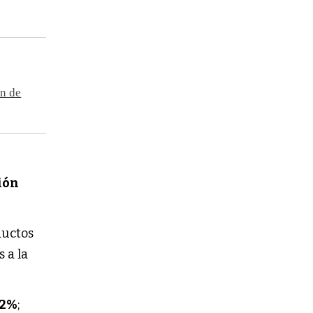
ón de
ión
ductos
 a la
,2%
;