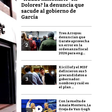
Dolores? la denuncia que
sacude al gobierno de
García
Tres Arroyos:
denuncian que
Garate aprovecha
2
un error en la
ordenanza fiscal
2026 para eng...
Kicillof y el MDF
definieron sus 5
precandidatos a
3
gobernador:
nombres y cuál es
el plan ...
Con la vuelta de
Amaia Montero, La
Oreja de Van Gogh