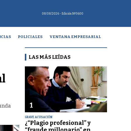
08/08/2026
- Edición Nº3600
CIAS
POLICIALES
VENTANA EMPRESARIAL
LAS MÁS LEÍDAS
al
1
gunda
GRAVE ACUSACIÓN
¿“Plagio profesional” y
“fraude millonario” en