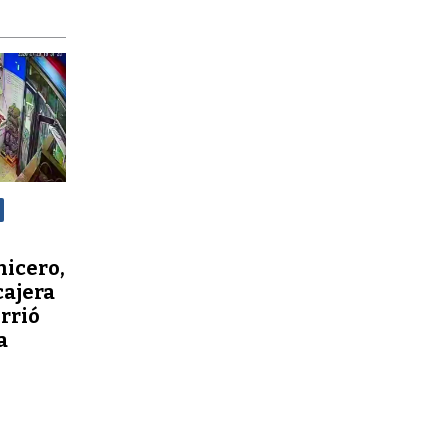
nicero,
cajera
orrió
a