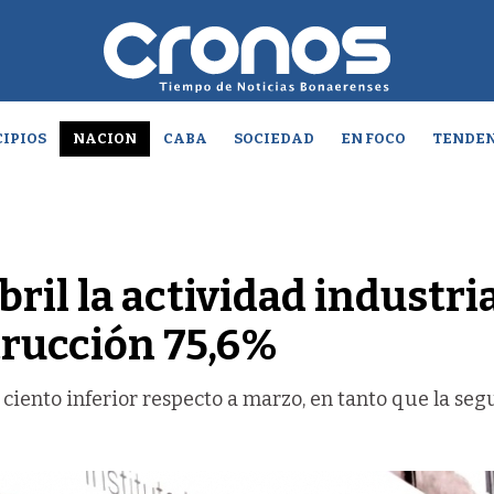
IPIOS
NACION
CABA
SOCIEDAD
EN FOCO
TENDEN
bril la actividad industri
trucción 75,6%
r ciento inferior respecto a marzo, en tanto que la se