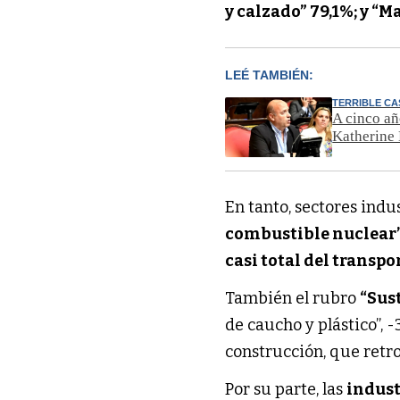
y calzado” 79,1%; y “M
LEÉ TAMBIÉN:
TERRIBLE C
A cinco añ
Katherine
En tanto, sectores indu
combustible nuclear”
casi total del transpo
También el rubro
“Sus
de caucho y plástico”, 
construcción, que retr
Por su parte, las
indust