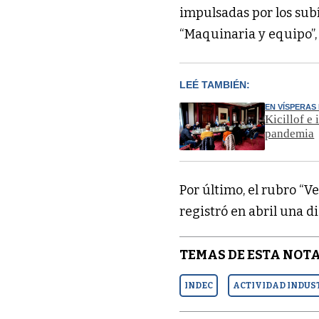
impulsadas por los sub
“Maquinaria y equipo”, 
LEÉ TAMBIÉN:
EN VÍSPERAS
Kicillof e 
pandemia
Por último, el rubro “V
registró en abril una d
TEMAS DE ESTA NOTA
INDEC
ACTIVIDAD INDUS