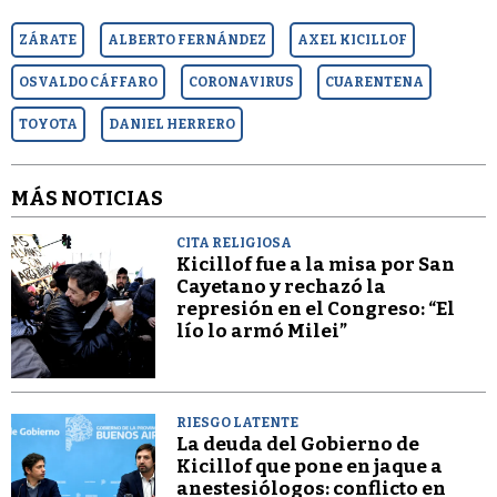
ZÁRATE
ALBERTO FERNÁNDEZ
AXEL KICILLOF
OSVALDO CÁFFARO
CORONAVIRUS
CUARENTENA
TOYOTA
DANIEL HERRERO
MÁS NOTICIAS
CITA RELIGIOSA
Kicillof fue a la misa por San
Cayetano y rechazó la
represión en el Congreso: “El
lío lo armó Milei”
RIESGO LATENTE
La deuda del Gobierno de
Kicillof que pone en jaque a
anestesiólogos: conflicto en