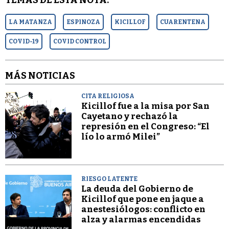
TEMAS DE ESTA NOTA:
LA MATANZA
ESPINOZA
KICILLOF
CUARENTENA
COVID-19
COVID CONTROL
MÁS NOTICIAS
CITA RELIGIOSA
Kicillof fue a la misa por San
Cayetano y rechazó la
represión en el Congreso: “El
lío lo armó Milei”
RIESGO LATENTE
La deuda del Gobierno de
Kicillof que pone en jaque a
anestesiólogos: conflicto en
alza y alarmas encendidas