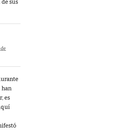
 de sus 
 de
urante 
 han 
, es 
quí 
aprendieron a escuchar el grito desesperado de aquel que fue abusado”, manifestó 