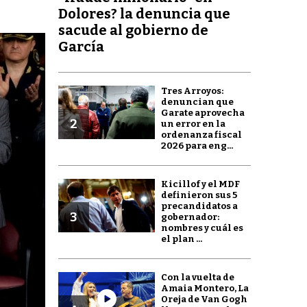
Dolores? la denuncia que
sacude al gobierno de
García
Tres Arroyos:
denuncian que
Garate aprovecha
2
un error en la
ordenanza fiscal
2026 para eng...
Kicillof y el MDF
definieron sus 5
precandidatos a
3
gobernador:
nombres y cuál es
el plan ...
Con la vuelta de
Amaia Montero, La
Oreja de Van Gogh