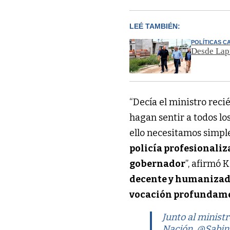
LEÉ TAMBIÉN:
POLÍTICAS C
Desde Lapr
“Decía el ministro reci
hagan sentir a todos los
ello necesitamos simp
policía profesionaliz
gobernador
”, afirmó K
decente y humanizada,
vocación profundam
Junto al minist
Nación,
@Sabin