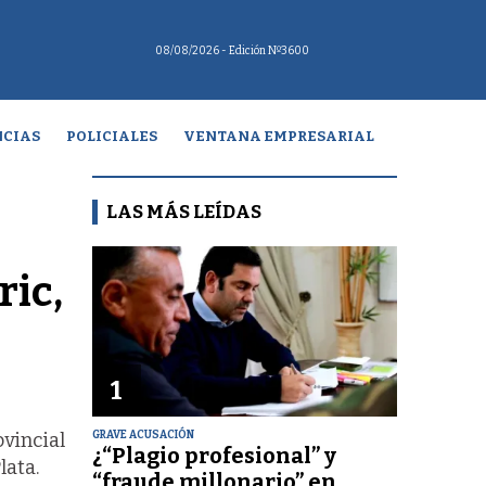
08/08/2026
- Edición Nº3600
CIAS
POLICIALES
VENTANA EMPRESARIAL
LAS MÁS LEÍDAS
ric,
1
GRAVE ACUSACIÓN
ovincial
¿“Plagio profesional” y
lata.
“fraude millonario” en