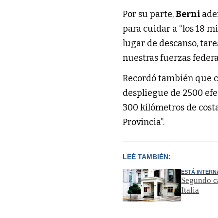
Por su parte, 
Berni 
ad
para cuidar a “los 18 m
lugar de descanso, tare
nuestras fuerzas federal
Recordó también que co
despliegue de 2500 efect
300 kilómetros de costa
Provincia”.
LEÉ TAMBIÉN:
ESTÁ INTER
Segundo ca
Italia