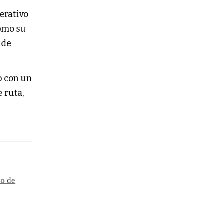
erativo 
omo su 
de 
 con un 
 ruta, 
no de