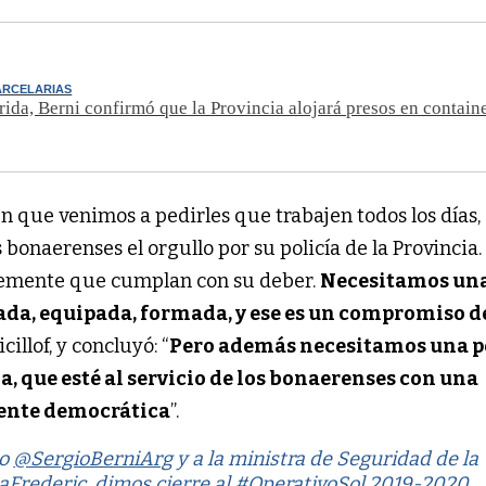
ARCELARIAS
ida, Berni confirmó que la Provincia alojará presos en contain
én que venimos a pedirles que trabajen todos los días,
 bonaerenses el orgullo por su policía de la Provincia. 
lemente que cumplan con su deber. 
Necesitamos una
ada, equipada, formada, y ese es un compromiso de
icillof, y concluyó: “
Pero además necesitamos una po
 que esté al servicio de los bonaerenses con una 
ente democrática
”. 
ro
@SergioBerniArg
y a la ministra de Seguridad de la
aFrederic
, dimos cierre al
#OperativoSol
2019-2020.