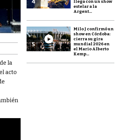
4
llega con un show
estelar a la
Argent...
Milo J confirmó un
show en Córdoba:
cierra su gira
5
mundial 2026 en
el Mario Alberto
Kemp...
de la
el acto
de
a
 también