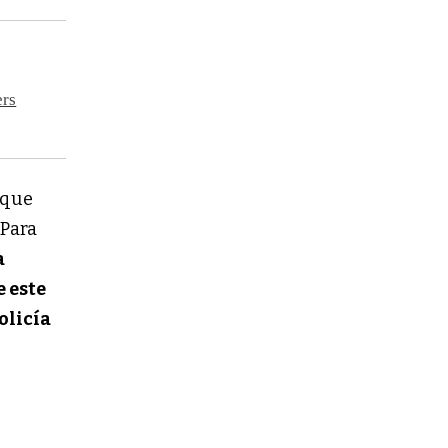
ers
 que 
Para 
 
 este 
licía 