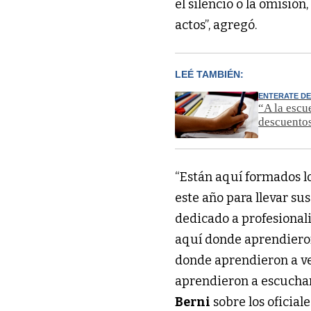
el silencio o la omisión
actos”, agregó. 
LEÉ TAMBIÉN:
ENTERATE DE
“A la escu
descuento
“Están aquí formados l
este año para llevar sus
dedicado a profesionaliz
aquí donde aprendieron
donde aprendieron a ve
Berni
 sobre los oficial