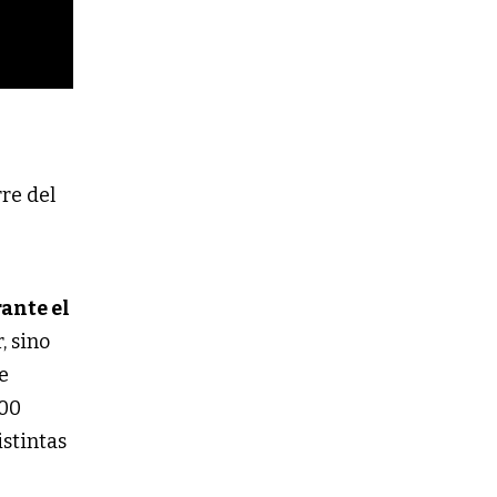
rre del
ante el 
 sino 
 
00 
stintas 