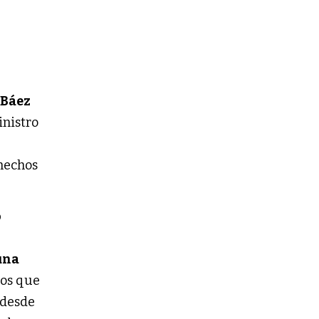
Báez 
inistro 
hechos 
 
una 
os que 
desde 