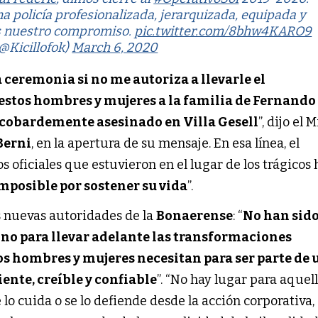
 policía profesionalizada, jerarquizada, equipada y
s nuestro compromiso.
pic.twitter.com/8bhw4KARO9
(@Kicillofok)
March 6, 2020
 ceremonia si no me autoriza a llevarle el 
tos hombres y mujeres a la familia de Fernando 
y cobardemente asesinado en Villa Gesell
”, dijo el M
Berni
, en la apertura de su mensaje. En esa línea, el 
s oficiales que estuvieron en el lugar de los trágicos 
imposible por sostener su vida
”. 
s nuevas autoridades de la 
Bonaerense
: “
No han sido
sino para llevar adelante las transformaciones 
os hombres y mujeres necesitan para ser parte de 
ente, creíble y confiable
”. “No hay lugar para aquell
lo cuida o se lo defiende desde la acción corporativa, 