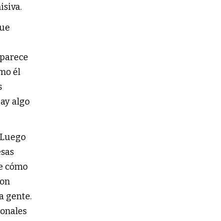
isiva.
que
 parece
omo él
s
Hay algo
. Luego
esas
re cómo
son
a gente.
ionales