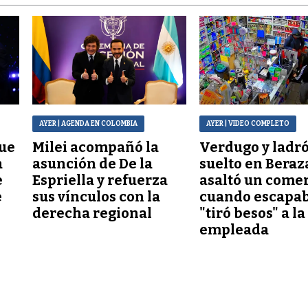
AYER
| AGENDA EN COLOMBIA
AYER
| VIDEO COMPLETO
que
Milei acompañó la
Verdugo y ladr
a
asunción de De la
suelto en Beraz
e
Espriella y refuerza
asaltó un comer
e
sus vínculos con la
cuando escapab
derecha regional
"tiró besos" a la
empleada