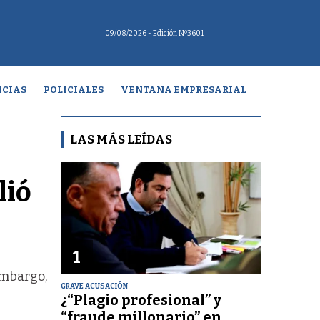
09/08/2026
- Edición Nº3601
CIAS
POLICIALES
VENTANA EMPRESARIAL
LAS MÁS LEÍDAS
lió
1
embargo,
GRAVE ACUSACIÓN
¿“Plagio profesional” y
“fraude millonario” en