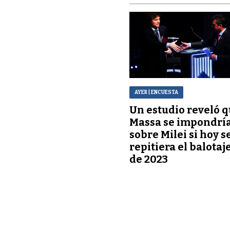
AYER
| ENCUESTA
Un estudio reveló 
Massa se impondrí
sobre Milei si hoy s
repitiera el balotaj
de 2023