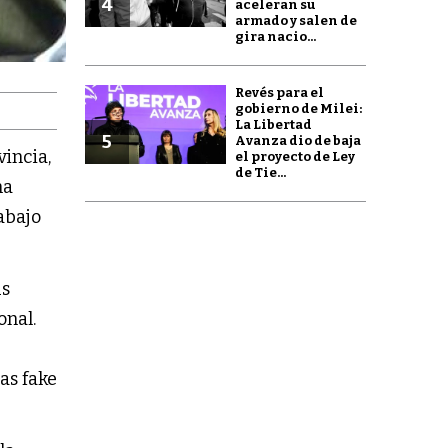
4
aceleran su
armado y salen de
gira nacio...
Revés para el
gobierno de Milei:
La Libertad
5
Avanza dio de baja
incia,
el proyecto de Ley
de Tie...
na
abajo
us
onal.
as fake