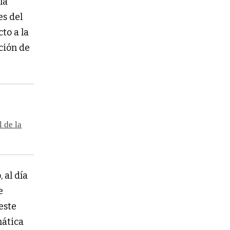
la
es del
to a la
ción de
l de la
 al día
e
este
mática