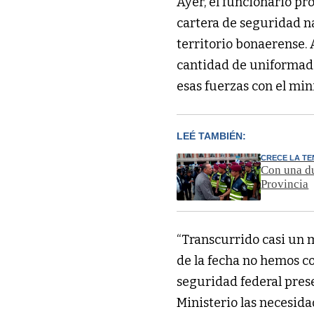
Ayer, el funcionario pro
cartera de seguridad na
territorio bonaerense. 
cantidad de uniformado
esas fuerzas con el min
LEÉ TAMBIÉN:
CRECE LA TE
Con una du
Provincia
“Transcurrido casi un 
de la fecha no hemos co
seguridad federal pres
Ministerio las necesid