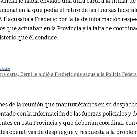
vincial le había enviado una dura carta a la titular de 
cional en la que pedía el retiro de las fuerzas federal
Allí acusaba a Frederic por falta de información respec
s que actuaban en la Provincia y la falta de coordina
isterio que él conduce.
NSIÓN
ra carta, Berni le pidió a Frederic que saque a la Policía Federa
mes de la reunión que mantuviéramos en su despacho,
ntado con la información de las fuerzas policiales y d
entes en esta Provincia y que deberían coordinar con 
ades operativas de despliegue y respuesta a la proble