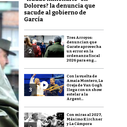
Dolores? la denuncia que
sacude al gobierno de
García
Tres Arroyos:
denuncian que
Garate aprovecha
2
un error en la
ordenanza fiscal
2026 para eng...
Con la vuelta de
Amaia Montero, La
Oreja de Van Gogh
3
llega con un show
estelar a la
Argent...
Con miras al 2027,
Máximo Kirchner
y La Cámpora