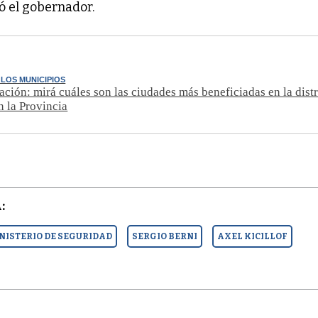
yó el gobernador.
 LOS MUNICIPIOS
ación: mirá cuáles son las ciudades más beneficiadas en la dist
 la Provincia
:
NISTERIO DE SEGURIDAD
SERGIO BERNI
AXEL KICILLOF