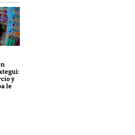
ón
ategui:
cio y
a le