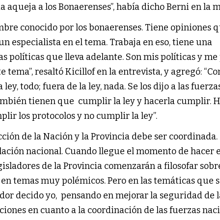
a aqueja a los Bonaerenses”, había dicho Berni en la m
mbre conocido por los bonaerenses. Tiene opiniones 
un especialista en el tema. Trabaja en eso, tiene una
as políticas que lleva adelante. Son mis políticas y me
 tema”, resaltó Kicillof en la entrevista, y agregó: “C
ley, todo; fuera de la ley, nada. Se los dijo a las fuerza
ambién tienen que cumplir la ley y hacerla cumplir. 
lir los protocolos y no cumplir la ley”.
cción de la Nación y la Provincia debe ser coordinada
slación nacional. Cuando llegue el momento de hacer 
egisladores de la Provincia comenzarán a filosofar sob
 en temas muy polémicos. Pero en las temáticas que 
dor decido yo, pensando en mejorar la seguridad de l
iones en cuanto a la coordinación de las fuerzas nac