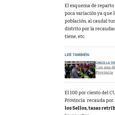
El esquema de reparto d
poca variación ya que l
población, al caudal tu
distrito por la recaudac
tiene, etc.
LEÉ TAMBIÉN:
CRECE LA TE
Con una du
Provincia
El 100 por ciento del C
Provincia recauda por
los Sellos, tasas retr