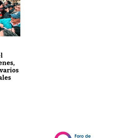
l
enes,
varios
ales