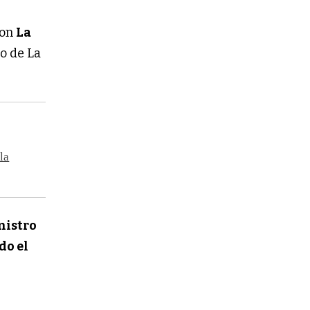
son
La
o de La
la
nistro
do el