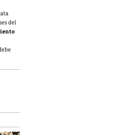
lata
nes del
miento
 debe