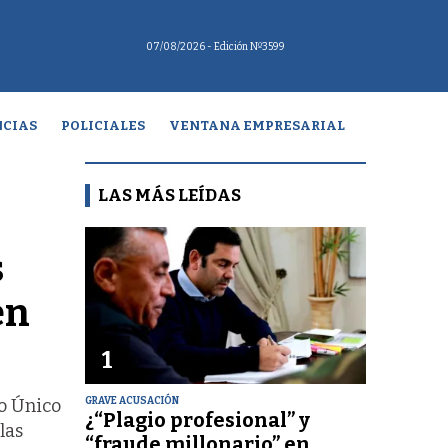
07/08/2026
- Edición Nº3599
CIAS
POLICIALES
VENTANA EMPRESARIAL
LAS MÁS LEÍDAS
s
en
1
GRAVE ACUSACIÓN
go Único
¿“Plagio profesional” y
las
“fraude millonario” en