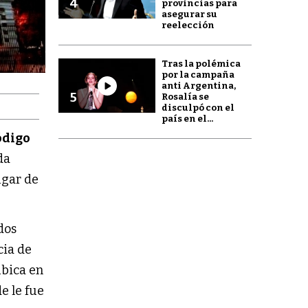
4
provincias para
asegurar su
reelección
Tras la polémica
por la campaña
anti Argentina,
5
Rosalía se
disculpó con el
país en el...
ódigo
da
ugar de
dos
cia de
ubica en
e le fue