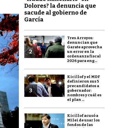
Dolores? la denuncia que
sacude al gobierno de
García
Tres Arroyos:
denuncian que
Garate aprovecha
2
un error en la
ordenanza fiscal
2026 para eng...
Kicillof y el MDF
definieron sus 5
precandidatos a
3
gobernador:
nombres y cuál es
el plan ...
Kicillof acusó a
Milei de usar los
fondos de las