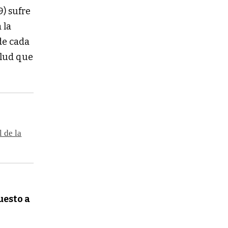
9) sufre
 la
 de cada
salud que
l de la
uesto a