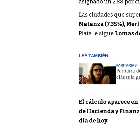
asignado un 2,88 por ci
Las ciudades que supera
Matanza (7,35%), Merl
Plata le sigue
Lomas de
LEÉ TAMBIÉN:
PARITARIAS
Paritaria 
cláusula ga
El cálculo aparece en
de Hacienda y Finanza
día de hoy.