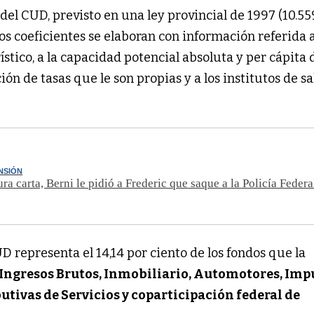
el CUD, previsto en una ley provincial de 1997 (10.55
os coeficientes se elaboran con información referida a
rístico, a la capacidad potencial absoluta y per cápita
ión de tasas que le son propias y a los institutos de 
NSIÓN
ra carta, Berni le pidió a Frederic que saque a la Policía Federa
UD representa el 14,14 por ciento de los fondos que la
Ingresos Brutos, Inmobiliario, Automotores, Imp
ibutivas de Servicios y coparticipación federal de