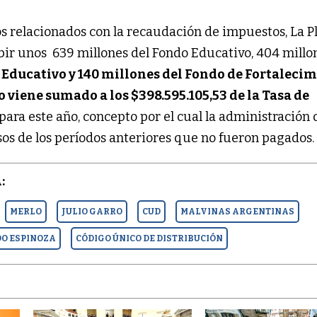
os relacionados con la recaudación de impuestos, La P
bir unos 639 millones del Fondo Educativo, 404 millo
Educativo y 140 millones del Fondo de Fortaleci
o viene sumado a los $398.595.105,53 de la Tasa de
para este año, concepto por el cual la administración
sos de los períodos anteriores que no fueron pagados.
:
MERLO
JULIO GARRO
CUD
MALVINAS ARGENTINAS
O ESPINOZA
CÓDIGO ÚNICO DE DISTRIBUCIÓN