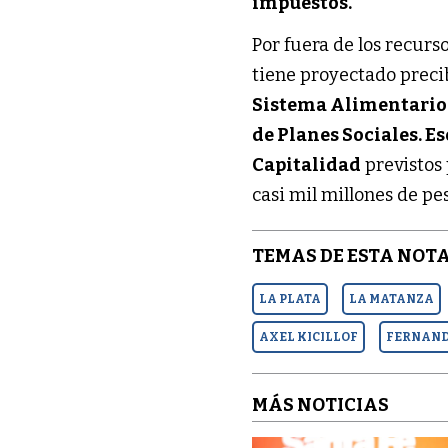
impuestos.
Por fuera de los recurs
tiene proyectado preci
Sistema Alimentario 
de Planes Sociales. Es
Capitalidad
previstos 
casi mil millones de pe
TEMAS DE ESTA NOTA
LA PLATA
LA MATANZA
AXEL KICILLOF
FERNAND
MÁS NOTICIAS