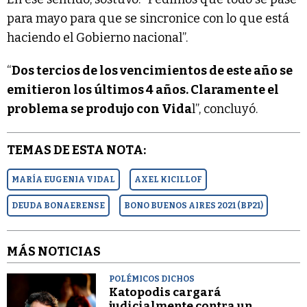
para mayo para que se sincronice con lo que está
haciendo el Gobierno nacional”.
“
Dos tercios de los vencimientos de este año se
emitieron los últimos 4 años. Claramente el
problema se produjo con Vida
l”, concluyó.
TEMAS DE ESTA NOTA:
MARÍA EUGENIA VIDAL
AXEL KICILLOF
DEUDA BONAERENSE
BONO BUENOS AIRES 2021 (BP21)
MÁS NOTICIAS
POLÉMICOS DICHOS
Katopodis cargará
judicialmente contra un