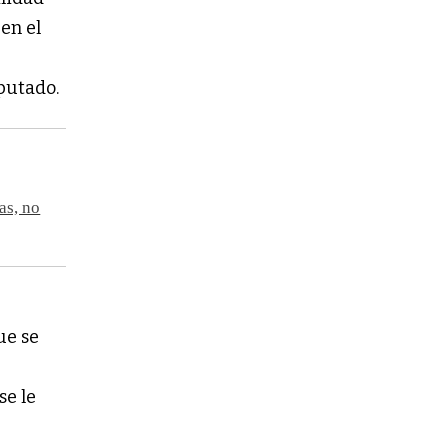
en el
iputado.
as, no
ue se
se le