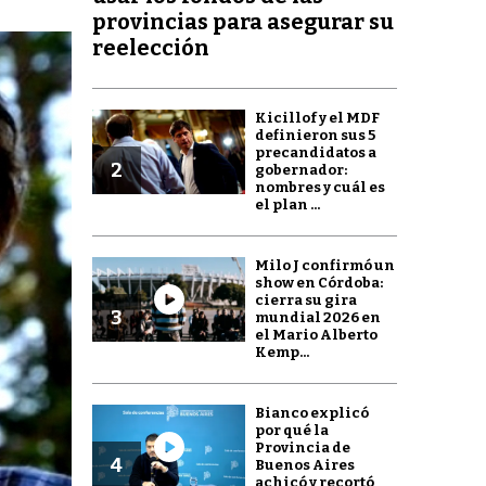
provincias para asegurar su
reelección
Kicillof y el MDF
definieron sus 5
precandidatos a
2
gobernador:
nombres y cuál es
el plan ...
Milo J confirmó un
show en Córdoba:
cierra su gira
3
mundial 2026 en
el Mario Alberto
Kemp...
Bianco explicó
por qué la
Provincia de
4
Buenos Aires
achicó y recortó