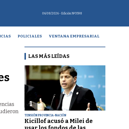
06/08/2026
- Edición Nº3598
CIAS
POLICIALES
VENTANA EMPRESARIAL
LAS MÁS LEÍDAS
es
1
encias
pudieron
TENSIÓN PROVINCIA-NACIÓN
Kicillof acusó a Milei de
usar los fondos de las