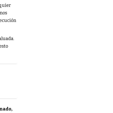
lquier
 nos
jecución
valuada.
esto
enado,