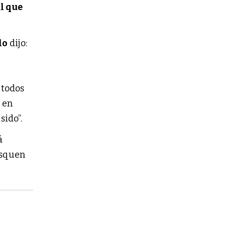
l que
lo
dijo:
 todos
 en
sido”.
á
usquen