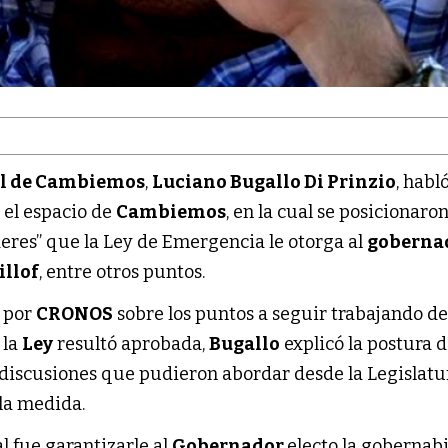
al de Cambiemos
,
Luciano Bugallo Di Prinzio
, habl
 el espacio de
Cambiemos
, en la cual se posicionaro
deres” que la Ley de Emergencia le otorga al
goberna
illof
, entre otros puntos.
o por
CRONOS
sobre los puntos a seguir trabajando de
 la
Ley
resultó aprobada,
Bugallo
explicó la postura d
y discusiones que pudieron abordar desde la Legislatu
la medida.
al fue garantizarle al
Gobernador
electo la gobernab