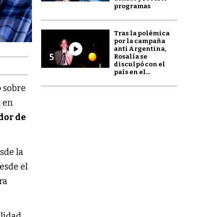
programas
Tras la polémica
por la campaña
anti Argentina,
5
Rosalía se
disculpó con el
país en el...
ó sobre
n en
dor de
sde la
esde el
ra
ilidad