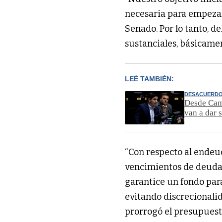
necesaria para empezar
Senado. Por lo tanto, d
sustanciales, básicame
LEÉ TAMBIÉN:
DESACUERD
Desde Camb
van a dar 
“Con respecto al endeud
vencimientos de deuda,
garantice un fondo para 
evitando discrecionalid
prorrogó el presupuest