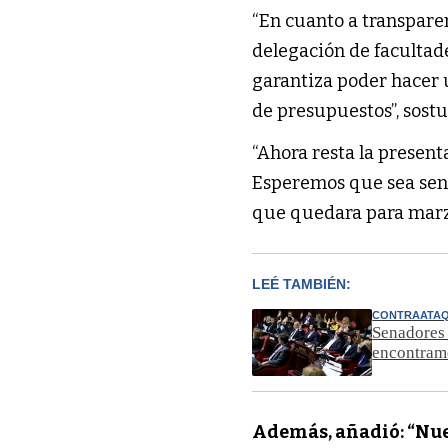
“En cuanto a transpare
delegación de facultade
garantiza poder hacer 
de presupuestos”, sostu
“Ahora resta la present
Esperemos que sea sens
que quedara para marzo
LEÉ TAMBIÉN:
CONTRAATA
Senadores 
encontram
Además, añadió: “Nues