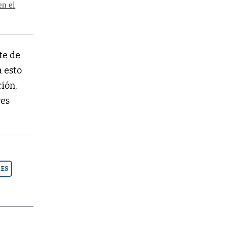
en el
te de
a esto
ción,
res
RES