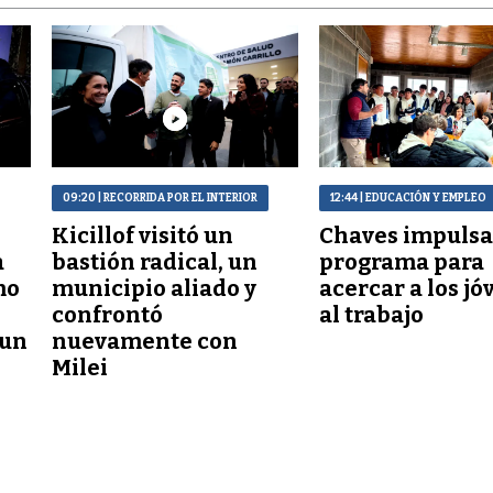
09:20
| RECORRIDA POR EL INTERIOR
12:44
| EDUCACIÓN Y EMPLEO
Kicillof visitó un
Chaves impulsa
a
bastión radical, un
programa para
mo
municipio aliado y
acercar a los j
confrontó
al trabajo
 un
nuevamente con
Milei