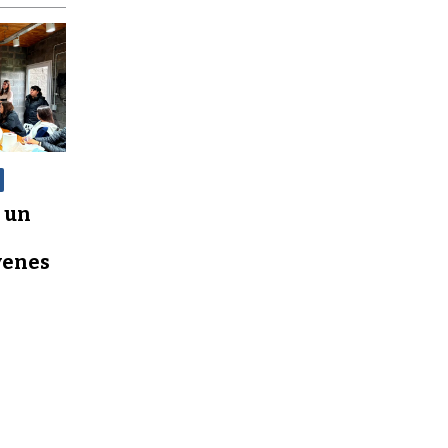
 un
óvenes