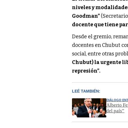
niveles y modalidade
Goodman”
(Secretario
docente que tiene par
Desde el gremio, remar
docentes en Chubut con 
social, entre otras prob
Chubut) la urgente li
represión”.
LEÉ TAMBIÉN:
DIÁLOGO EN
Alberto Fe
del país”