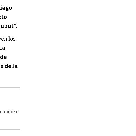
tiago
cto
hubut”.
en los
bra
 de
o de la
ción real