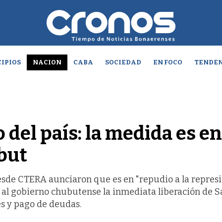
IPIOS
NACION
CABA
SOCIEDAD
EN FOCO
TENDEN
 del país: la medida es en
but
desde CTERA aunciaron que es en "repudio a la repres
n al gobierno chubutense la inmediata liberación de 
s y pago de deudas.