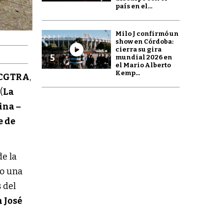
país en el...
Milo J confirmó un
show en Córdoba:
cierra su gira
5
mundial 2026 en
el Mario Alberto
Kemp...
a CGTRA
,
(
La
ina –
e de
de la
lo una
 del
 José