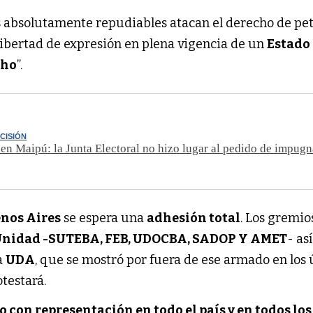
s absolutamente repudiables atacan el derecho de pe
libertad de expresión en plena vigencia de un
Estado
cho
”.
CISIÓN
en Maipú: la Junta Electoral no hizo lugar al pedido de impugn
enos Aires
se espera una
adhesión total
. Los gremi
 Unidad -SUTEBA, FEB, UDOCBA, SADOP Y AMET
- así
a
UDA
, que se mostró por fuera de ese armado en los
testará.
to con representación en todo el país y en todos los