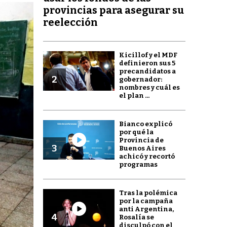
provincias para asegurar su
reelección
Kicillof y el MDF
definieron sus 5
precandidatos a
2
gobernador:
nombres y cuál es
el plan ...
Bianco explicó
por qué la
Provincia de
3
Buenos Aires
achicó y recortó
programas
Tras la polémica
por la campaña
anti Argentina,
4
Rosalía se
disculpó con el