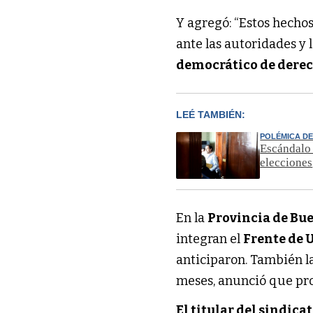
Y agregó: “Estos hecho
ante las autoridades y 
democrático de dere
LEÉ TAMBIÉN:
POLÉMICA DE
Escándalo 
elecciones
En la
Provincia de Bu
integran el
Frente de
anticiparon. También l
meses, anunció que pro
El titular del sindica