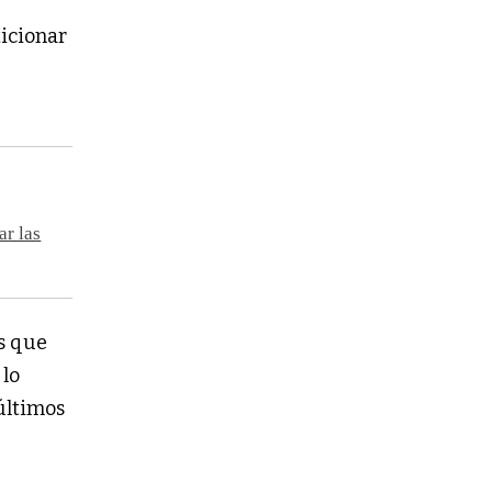
ticionar
ar las
os que
 lo
 últimos