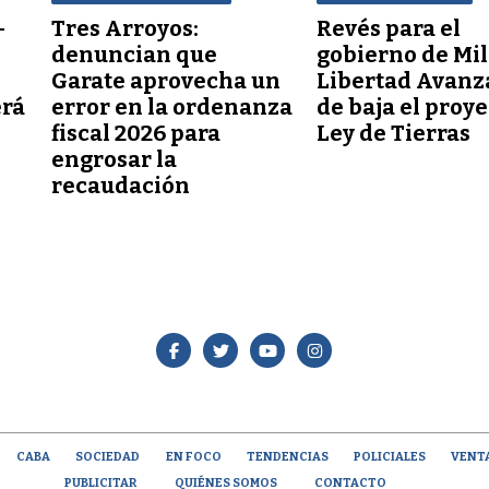
–
Tres Arroyos:
Revés para el
denuncian que
gobierno de Mil
Garate aprovecha un
Libertad Avanz
erá
error en la ordenanza
de baja el proy
fiscal 2026 para
Ley de Tierras
engrosar la
recaudación
CABA
SOCIEDAD
EN FOCO
TENDENCIAS
POLICIALES
VENT
PUBLICITAR
QUIÉNES SOMOS
CONTACTO