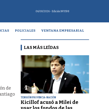
06/08/2026
- Edición Nº3598
CIAS
POLICIALES
VENTANA EMPRESARIAL
LAS MÁS LEÍDAS
1
ión de
Santiago
TENSIÓN PROVINCIA-NACIÓN
Kicillof acusó a Milei de
usar los fondos de las