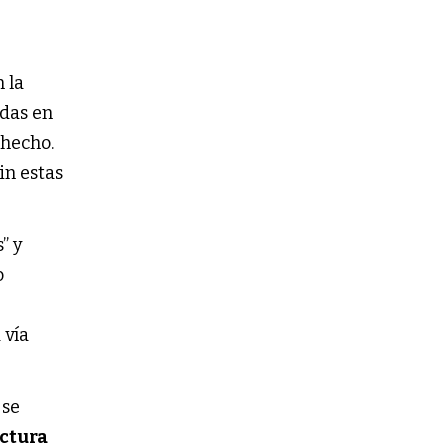
 la
idas en
 hecho.
in estas
” y
o
 vía
 se
uctura