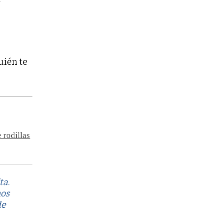
y
uién te
 rodillas
ta.
mos
de