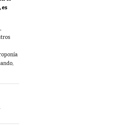
 es
a
,
stros
proponía
iando,
e