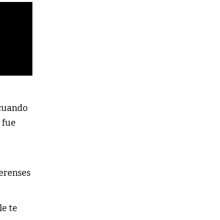
 cuando
 fue
.
aerenses
le te