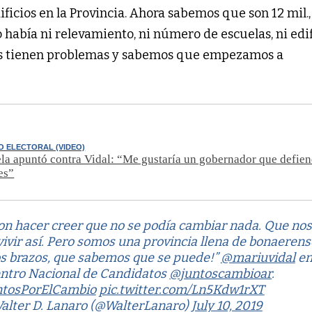
dificios en la Provincia. Ahora sabemos que son 12 mil.
había ni relevamiento, ni número de escuelas, ni edif
s tienen problemas y sabemos que empezamos a
O ELECTORAL (VIDEO)
a apuntó contra Vidal: “Me gustaría un gobernador que defien
es”
on hacer creer que no se podía cambiar nada. Que nos
ivir así. Pero somos una provincia llena de bonaerens
os brazos, que sabemos que se puede!”
@mariuvidal
en
ntro Nacional de Candidatos
@juntoscambioar
.
ntosPorElCambio
pic.twitter.com/Ln5Kdw1rXT
alter D. Lanaro (@WalterLanaro)
July 10, 2019