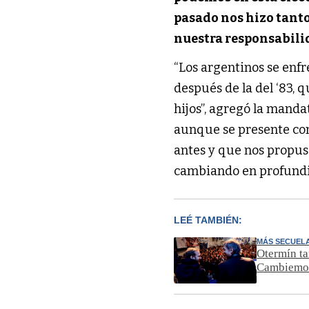
pasado nos hizo tanto
nuestra responsabili
“Los argentinos se enfr
después de la del ‘83, 
hijos”, agregó la mandat
aunque se presente con
antes y que nos propus
cambiando en profund
LEÉ TAMBIÉN:
MÁS SECUEL
Otermín ta
Cambiemo