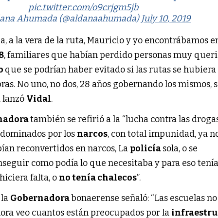
pic.twitter.com/o9crjgm5jb
dana Ahumada (@aldanaahumada)
July 10, 2019
, a la vera de la ruta, Mauricio y yo encontrábamos en
88
, familiares que habían perdido personas muy quer
to
que se podrían haber evitado si las rutas se hubiera
ras. No uno, no dos, 28 años gobernando los mismos, s
, lanzó
Vidal
.
nadora
también se refirió a la “lucha contra las drogas
s dominados por los
narcos
, con total impunidad, ya n
bían reconvertidos en narcos, La
policía
sola, o se
seguir como podía lo que necesitaba y para eso tenía
hiciera falta, o
no tenía chalecos
”.
 la
Gobernadora
bonaerense señaló: “Las escuelas no
hora veo cuantos están preocupados por la
infraestr