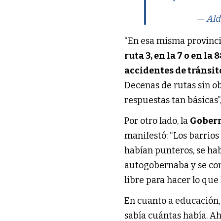
— Al
“En esa misma provincia
ruta 3, en la 7 o en la 
accidentes de tránsi
Decenas de rutas sin ob
respuestas tan básicas”
Por otro lado, la
Gober
manifestó: “Los barrio
habían punteros, se ha
autogobernaba y se con
libre para hacer lo que 
En cuanto a educación,
sabía cuántas había. A