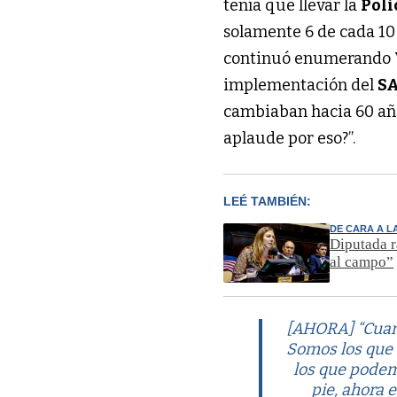
tenía que llevar la
Poli
solamente 6 de cada 10 
continuó enumerando
implementación del
S
cambiaban hacia 60 años
aplaude por eso?”.
LEÉ TAMBIÉN:
DE CARA A L
Diputada r
al campo”
[AHORA] “Cuand
Somos los que
los que podemo
pie, ahora