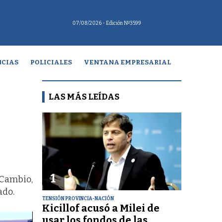
07/08/2026
- Edición Nº3599
CIAS
POLICIALES
VENTANA EMPRESARIAL
LAS MÁS LEÍDAS
1
 Cambio,
ado.
TENSIÓN PROVINCIA-NACIÓN
Kicillof acusó a Milei de
usar los fondos de las