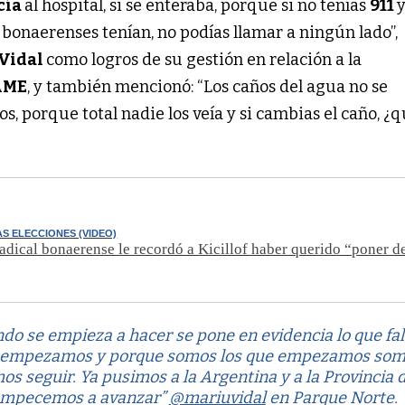
cía
al hospital, si se enteraba, porque si no tenías
911
bonaerenses tenían, no podías llamar a ningún lado”,
Vidal
como logros de su gestión en relación a la
AME
, y también mencionó: “Los caños del agua no se
, porque total nadie los veía y si cambias el caño, ¿q
AS ELECCIONES (VIDEO)
adical bonaerense le recordó a Kicillof haber querido “poner de
o se empieza a hacer se pone en evidencia lo que fal
 empezamos y porque somos los que empezamos so
s seguir. Ya pusimos a la Argentina y a la Provincia 
 empecemos a avanzar”
@mariuvidal
en Parque Norte.