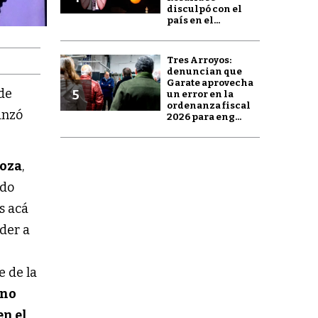
disculpó con el
país en el...
Tres Arroyos:
denuncian que
Garate aprovecha
 de
5
un error en la
ordenanza fiscal
lanzó
2026 para eng...
oza
,
ado
s acá
der a
e de la
 no
en el