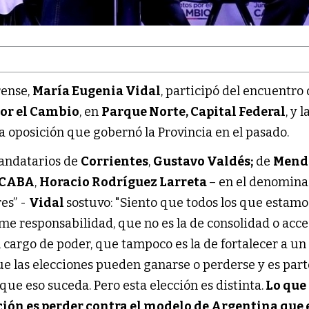
rense,
María Eugenia Vidal
, participó del encuentro
por el Cambio
, en
Parque Norte, Capital Federal
, y 
 la oposición que gobernó la Provincia en el pasado.
andatarios de
Corrientes
,
Gustavo Valdés;
de
Mend
CABA
,
Horacio Rodríguez Larreta
– en el denomin
es” -
Vidal
sostuvo: "Siento que todos los que estamo
 responsabilidad, que no es la de consolidad o acce
 cargo de poder, que tampoco es la de fortalecer a un
ue las elecciones pueden ganarse o perderse y es part
que eso suceda. Pero esta elección es distinta.
Lo que
ión es perder contra el modelo de Argentina que 