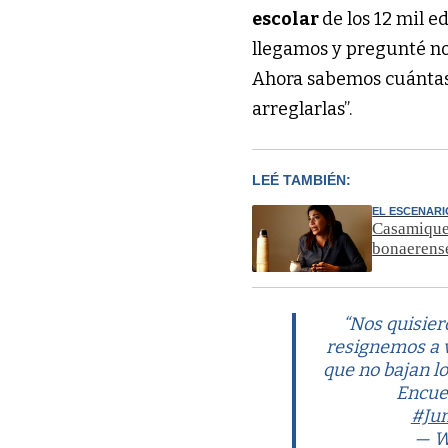
escolar
de los 12 mil e
llegamos y pregunté no 
Ahora sabemos cuánta
arreglarlas”.
LEÉ TAMBIÉN:
EL ESCENARI
Casamiquel
bonaerens
“Nos quisier
resignemos a v
que no bajan l
Encue
#Ju
— W