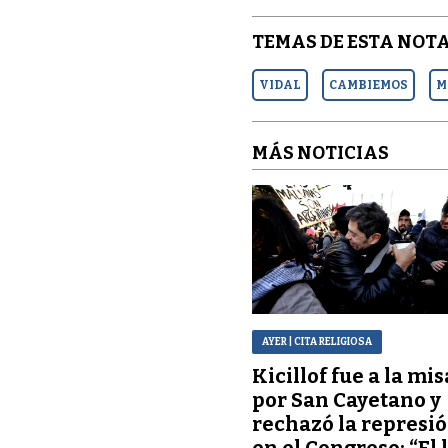
TEMAS DE ESTA NOTA
VIDAL
CAMBIEMOS
M
MÁS NOTICIAS
AYER
| CITA RELIGIOSA
Kicillof fue a la mis
por San Cayetano y
rechazó la represi
en el Congreso: “El 