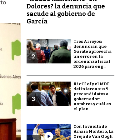
rto
Dolores? la denuncia que
sacude al gobierno de
García
Tres Arroyos:
denuncian que
Garate aprovecha
2
un error en la
ordenanza fiscal
2026 para eng...
Kicillof y el MDF
definieron sus 5
precandidatos a
3
gobernador:
nombres y cuál es
el plan ...
Con la vuelta de
Amaia Montero, La
Oreja de Van Gogh