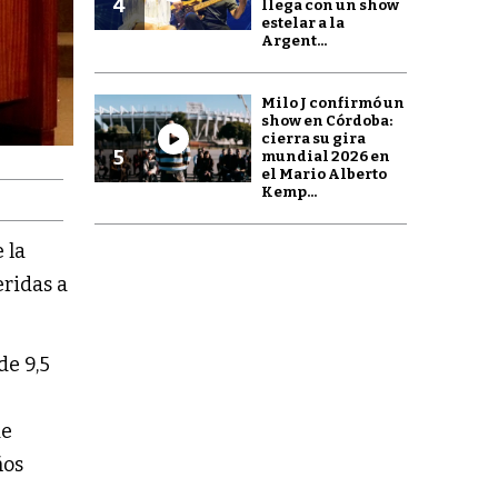
4
llega con un show
estelar a la
Argent...
Milo J confirmó un
show en Córdoba:
cierra su gira
5
mundial 2026 en
el Mario Alberto
Kemp...
 la
eridas a
de 9,5
de
ños