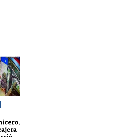
nicero,
cajera
orrió