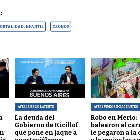
:
ORTALIDAD INFANTIL
CRONOS
AYER
| RIESGO LATENTE
AYER
| VIDEOS IMPACTANTES
a
La deuda del
Robo en Merlo:
Gobierno de Kicillof
balearon al car
ón
que pone en jaque a
le pegaron a la 
lío
anestesiólogos:
y la mujer los c