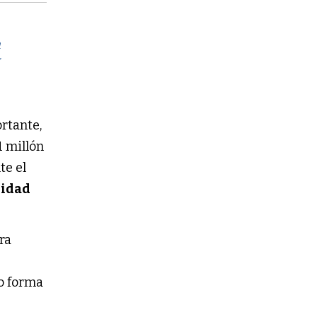
a
y
ortante,
1 millón
te el
lidad
ra
io forma