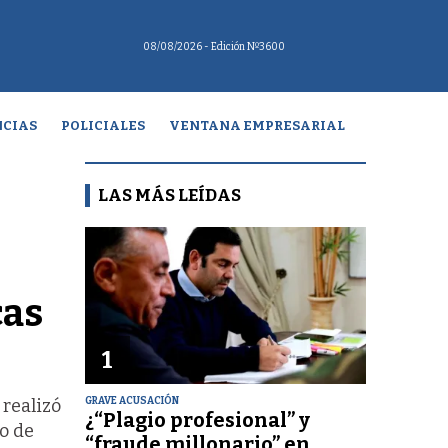
08/08/2026
- Edición Nº3600
CIAS
POLICIALES
VENTANA EMPRESARIAL
LAS MÁS LEÍDAS
cas
1
GRAVE ACUSACIÓN
 realizó
¿“Plagio profesional” y
ro de
“fraude millonario” en