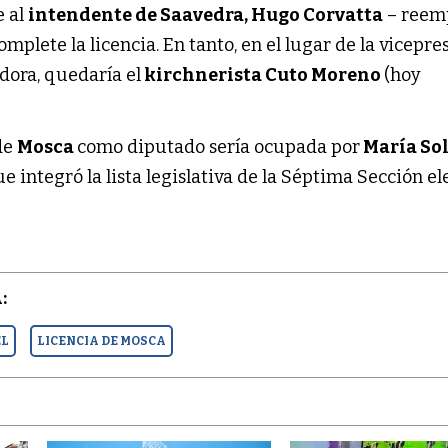
e al
intendente de Saavedra, Hugo Corvatta
– reem
omplete la licencia. En tanto, en el lugar de la vicepr
adora, quedaría el
kirchnerista Cuto Moreno
(hoy
 de
Mosca
como diputado sería ocupada por
María So
ue integró la lista legislativa de la Séptima Sección el
:
EL
LICENCIA DE MOSCA