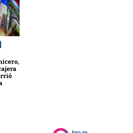
nicero,
cajera
orrió
a