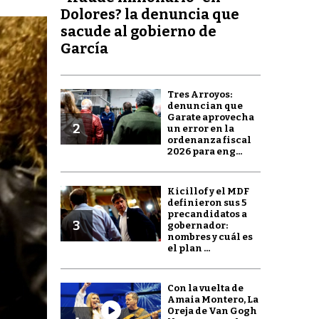
Dolores? la denuncia que
sacude al gobierno de
García
Tres Arroyos:
denuncian que
Garate aprovecha
2
un error en la
ordenanza fiscal
2026 para eng...
Kicillof y el MDF
definieron sus 5
precandidatos a
3
gobernador:
nombres y cuál es
el plan ...
Con la vuelta de
Amaia Montero, La
Oreja de Van Gogh