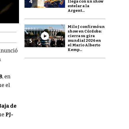
4
llega con un show
estelar a la
Argent...
Milo J confirmó un
show en Córdoba:
cierra su gira
5
mundial 2026 en
el Mario Alberto
 anunció
Kemp...
a
8
, en
ue el
aja de
ue
PJ-