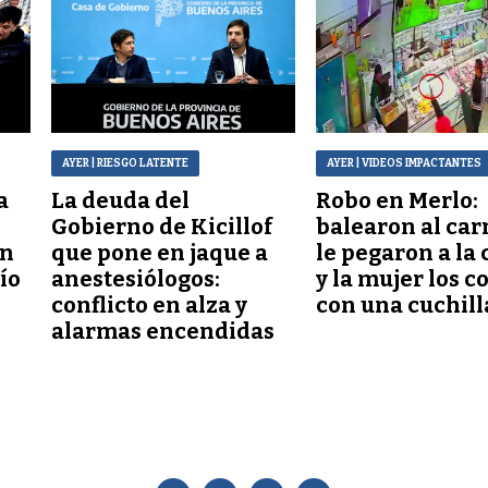
AYER
| RIESGO LATENTE
AYER
| VIDEOS IMPACTANTES
a
La deuda del
Robo en Merlo:
Gobierno de Kicillof
balearon al car
ón
que pone en jaque a
le pegaron a la 
lío
anestesiólogos:
y la mujer los c
conflicto en alza y
con una cuchill
alarmas encendidas