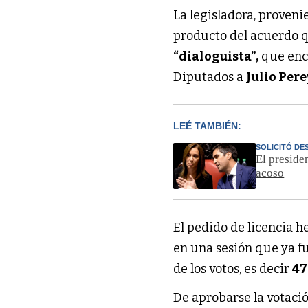
La legisladora, proveni
producto del acuerdo 
“dialoguista”,
que enca
Diputados a
Julio Pere
LEÉ TAMBIÉN:
SOLICITÓ D
El preside
acoso
El pedido de licencia 
en una sesión que ya fu
de los votos, es decir
47
De aprobarse la votació