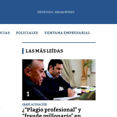
08/08/2026
- Edición Nº3600
CIAS
POLICIALES
VENTANA EMPRESARIAL
LAS MÁS LEÍDAS
1
GRAVE ACUSACIÓN
a
¿“Plagio profesional” y
“fraude millonario” en