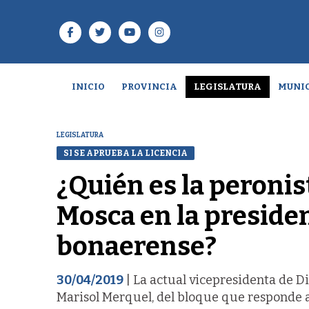
INICIO
PROVINCIA
LEGISLATURA
MUNIC
LEGISLATURA
SI SE APRUEBA LA LICENCIA
¿Quién es la peronis
Mosca en la preside
bonaerense?
30/04/2019
| La actual vicepresidenta de D
Marisol Merquel, del bloque que responde a