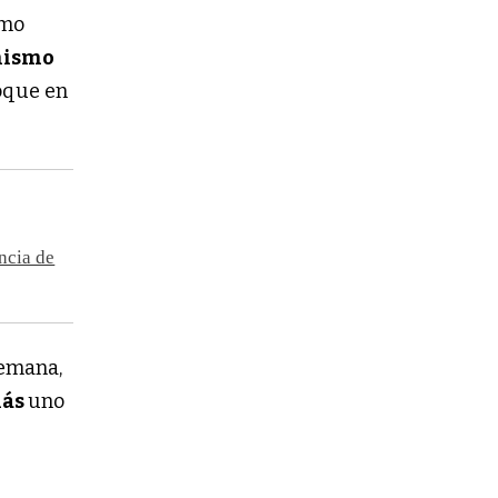
omo
nismo
oque en
ncia de
semana,
más
uno