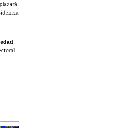
plazará
esidencia
ledad
ectoral