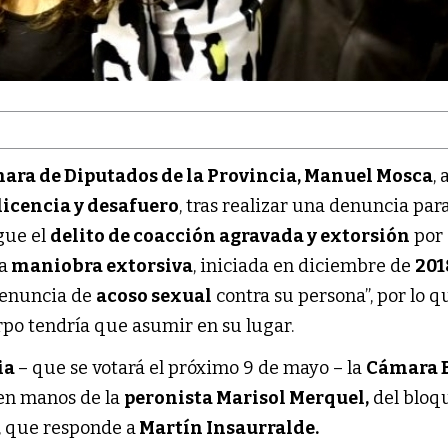
ara de Diputados de la Provincia, Manuel Mosca
,
licencia y desafuero
, tras realizar una denuncia par
igue el
delito de coacción agravada y extorsión
por
a
maniobra extorsiva
, iniciada en diciembre de
201
denuncia de
acoso sexual
contra su persona”, por lo q
rpo tendría que asumir en su lugar.
ia
– que se votará el próximo 9 de mayo – la
Cámara B
en manos de la
peronista Marisol Merquel,
del bloq
, que responde a
Martín Insaurralde.