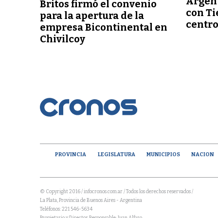
Argent
Britos firmó el convenio
con Ti
para la apertura de la
centr
empresa Bicontinental en
Chivilcoy
PROVINCIA
LEGISLATURA
MUNICIPIOS
NACION
© Copyright 2016 / infocronos.com.ar / Todos los derechos reservados /
La Plata, Provincia de Buenos Aires - Argentina
Teléfonos: 221 546-5634