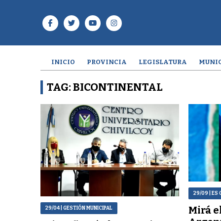
INICIO
PROVINCIA
LEGISLATURA
MUNIC
TAG: BICONTINENTAL
29/09
| ES 
Mirá e
29/04
| GESTIÓN MUNICIPAL