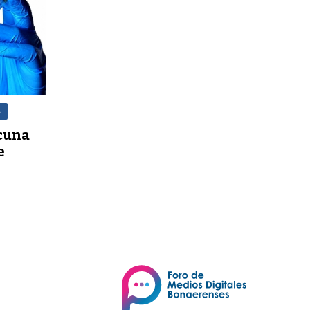
A
cuna
e