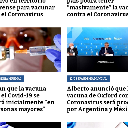
ivo en territorio
país podrá tener
rense para vacunar
“masivamente” la va
 el Coronavirus
contra el Coronaviru
DEMIA MUNDIAL
12/08
| PANDEMIA MUNDIAL
n que la vacuna
Alberto anunció que 
 el Covid-19 se
vacuna de Oxford con
rá inicialmente "en
Coronavirus será pr
rsonas mayores"
por Argentina y Méxi