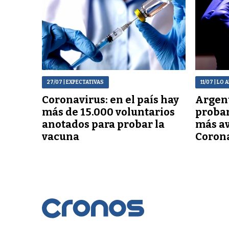
27/07
| EXPECTATIVAS
11/07
| LO 
Coronavirus: en el país hay
Argent
más de 15.000 voluntarios
probar
anotados para probar la
más av
vacuna
Coron