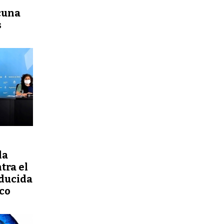
cuna
s
la
tra el
oducida
co