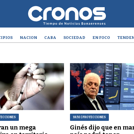
IPIOS
NACION
CABA
SOCIEDAD
EN FOCO
TENDEN
YECCIONES
18/10
| PROYECCIONES
ran un mega
Ginés dijo que en mar