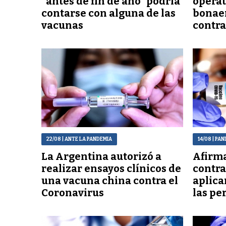
“antes de fin de año” podría
operat
contarse con alguna de las
bonae
vacunas
contra
22/08
| ANTE LA PANDEMIA
14/08
| PAN
La Argentina autorizó a
Afirma
realizar ensayos clínicos de
contra
una vacuna china contra el
aplica
Coronavirus
las pe