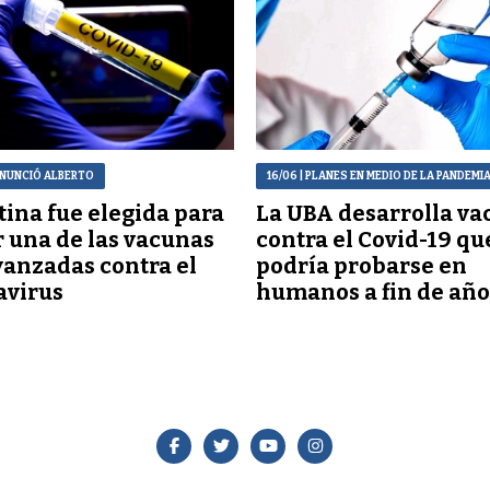
ANUNCIÓ ALBERTO
16/06
| PLANES EN MEDIO DE LA PANDEMI
ina fue elegida para
La UBA desarrolla va
 una de las vacunas
contra el Covid-19 qu
anzadas contra el
podría probarse en
avirus
humanos a fin de año