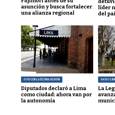
Fujimori antes de su
detuvi
asunción y busca fortalecer
líder 
una alianza regional
del pa
17/03
| EN LA ÚLTIMA SESIÓN
06/10
| CÁ
Diputados declaró a Lima
La Leg
como ciudad: ahora van por
avanza
la autonomía
munici