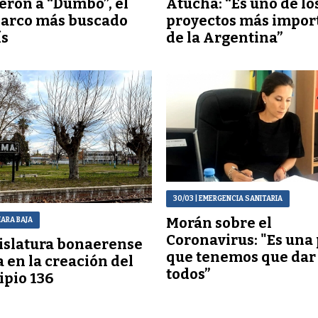
eron a “Dumbo”, el
Atucha: “Es uno de lo
narco más buscado
proyectos más impor
ís
de la Argentina”
30/03
| EMERGENCIA SANITARIA
Morán sobre el
MARA BAJA
Coronavirus: "Es una
islatura bonaerense
que tenemos que dar
 en la creación del
todos”
pio 136