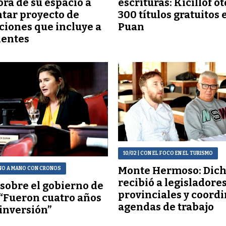
ra de su espacio a
escrituras: Kicillof o
tar proyecto de
300 títulos gratuitos 
ciones que incluye a
Puan
dentes
10/02
| CON EL FOCO EN EL TURISMO
Monte Hermoso: Dich
NO A MANO CON CRONOS
recibió a legisladore
sobre el gobierno de
provinciales y coord
 “Fueron cuatro años
agendas de trabajo
inversión”