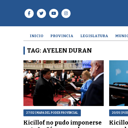
INICIO
PROVINCIA
LEGISLATURA
MUNIC
TAG: AYELEN DURAN
27/02
| MAPA DEL PODER PROVINCIAL
20/05
| PO
Kicillof no pudo imponerse
Kicill