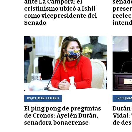
ante La Cámpora: el
senado
cristinismo ubicó a Ishii
presen
como vicepresidente del
reelec
Senado
inten
09/03
| MANO A MANO
07/03
| MA
El ping pong de preguntas
Durán 
de Cronos: Ayelén Durán,
Vidal:
senadora bonaerense
de des