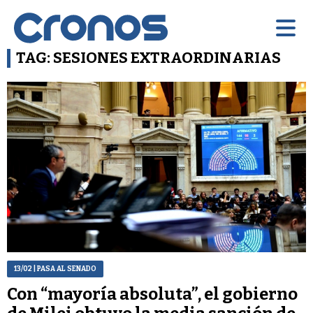
TAG: SESIONES EXTRAORDINARIAS
13/02
| PASA AL SENADO
Con “mayoría absoluta”, el gobierno