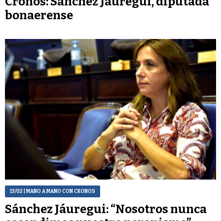
Cronos: Sánchez Jauregui, diputada
bonaerense
13/02
| MANO A MANO CON CRONOS
Sánchez Jáuregui: “Nosotros nunca