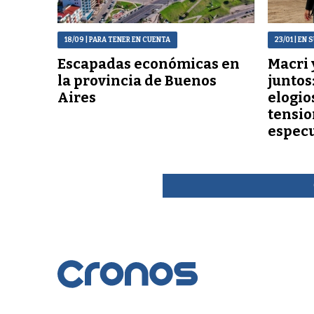
18/09
| PARA TENER EN CUENTA
23/01
| EN 
Escapadas económicas en
Macri 
la provincia de Buenos
juntos
Aires
elogio
tensio
espec