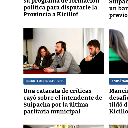
su programa de formación
Suipac
política para disputarle la
un ba
Provincia a Kicillof
previo 
06/08
| FUERTE REPROCHE
17/05
| MA
Una catarata de críticas
Manci
cayó sobre el intendente de
desafí
Suipacha por la última
tildó 
paritaria municipal
Kicillo