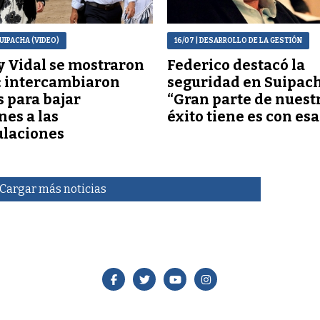
SUIPACHA (VIDEO)
16/07
| DESARROLLO DE LA GESTIÓN
y Vidal se mostraron
Federico destacó la
: intercambiaron
seguridad en Suipach
s para bajar
“Gran parte de nuest
nes a las
éxito tiene es con esa
ulaciones
Cargar más noticias