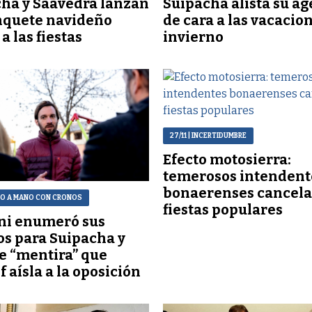
ha y Saavedra lanzan
Suipacha alista su a
nquete navideño
de cara a las vacacio
a las fiestas
invierno
27/11
| INCERTIDUMBRE
Efecto motosierra:
temerosos intendent
bonaerenses cancel
NO A MANO CON CRONOS
fiestas populares
ni enumeró sus
os para Suipacha y
de “mentira” que
f aísla a la oposición