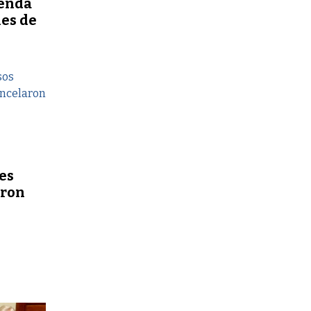
genda
nes de
es
aron