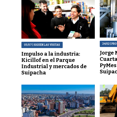
24/02
| PR
05/07
| SIGUEN LAS VISITAS
Jorge 
Impulso a la industria:
Cuarta
Kicillof en el Parque
PyMes 
Industrial y mercados de
Suipa
Suipacha