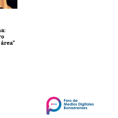
a:
ro
 área”