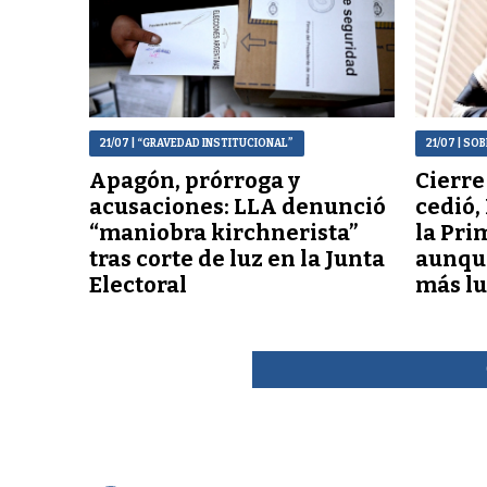
21/07
| “GRAVEDAD INSTITUCIONAL”
21/07
| SOB
Apagón, prórroga y
Cierre
acusaciones: LLA denunció
cedió,
“maniobra kirchnerista”
la Pri
tras corte de luz en la Junta
aunqu
Electoral
más l