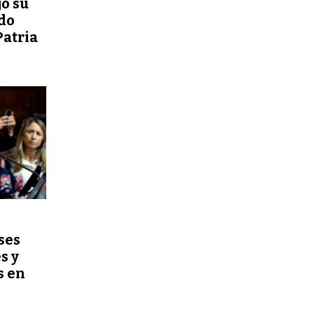
ó su
do
Patria
ses
s y
s en