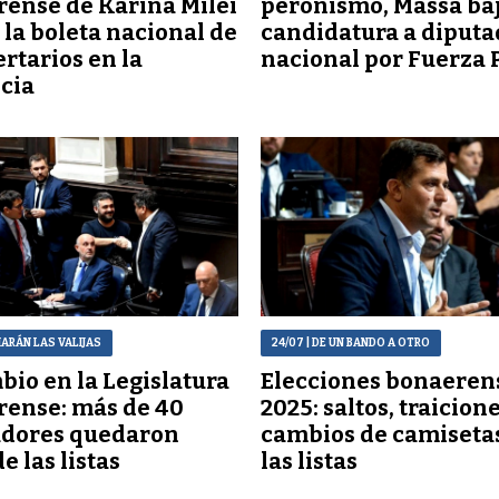
ense de Karina Milei
peronismo, Massa baj
n la boleta nacional de
candidatura a diputa
ertarios en la
nacional por Fuerza 
cia
MARÁN LAS VALIJAS
24/07
| DE UN BANDO A OTRO
io en la Legislatura
Elecciones bonaeren
ense: más de 40
2025: saltos, traicione
adores quedaron
cambios de camiseta
e las listas
las listas