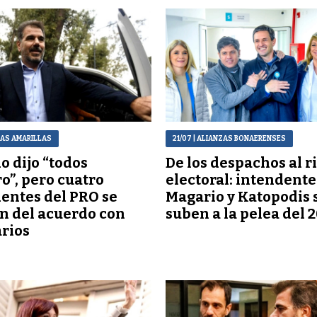
GAS AMARILLAS
21/07
| ALIANZAS BONAERENSES
o dijo “todos
De los despachos al r
o”, pero cuatro
electoral: intendente
entes del PRO se
Magario y Katopodis 
n del acuerdo con
suben a la pelea del 
arios