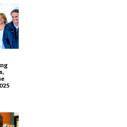
ing
s,
se
2025