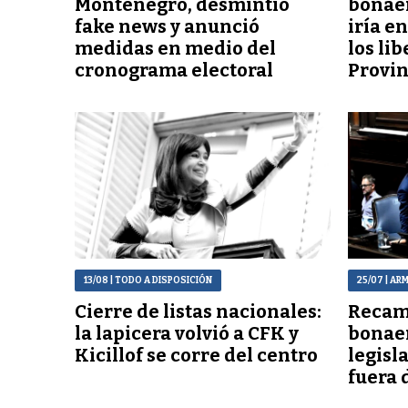
Montenegro, desmintió
bonaer
fake news y anunció
iría e
medidas en medio del
los lib
cronograma electoral
Provin
13/08
| TODO A DISPOSICIÓN
25/07
| AR
Cierre de listas nacionales:
Recamb
la lapicera volvió a CFK y
bonaer
Kicillof se corre del centro
legisl
fuera d