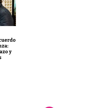
acuerdo
nza:
azo y
s