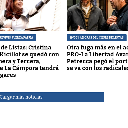
REVIVIÓ FUERZA PATRIA
19/07
| A HORAS DEL CIERRE DE LISTAS
 de Listas: Cristina
Otra fuga más en el 
 Kicillof se quedó con
PRO-La Libertad Ava
mera y Tercera,
Petrecca pegó el port
e La Cámpora tendrá
se va con los radicale
ugares
Cargar más noticias