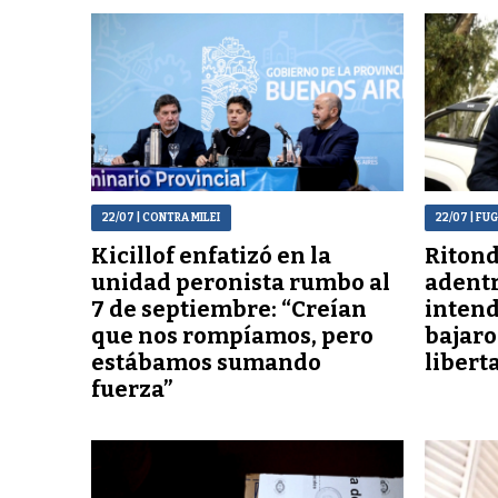
22/07
| CONTRA MILEI
22/07
| FU
Kicillof enfatizó en la
Ritond
unidad peronista rumbo al
adentr
7 de septiembre: “Creían
intend
que nos rompíamos, pero
bajaro
estábamos sumando
libert
fuerza”