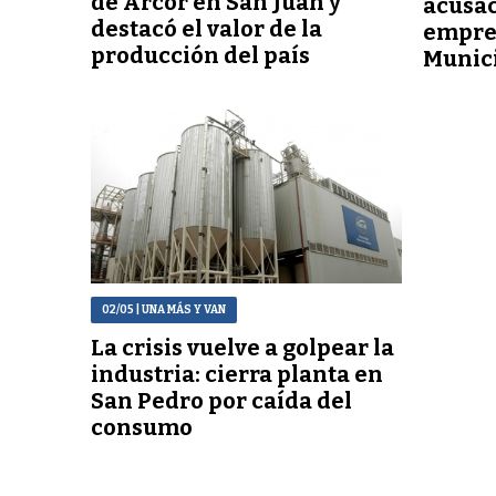
de Arcor en San Juan y
acusac
destacó el valor de la
empres
producción del país
Munici
02/05
| UNA MÁS Y VAN
La crisis vuelve a golpear la
industria: cierra planta en
San Pedro por caída del
consumo