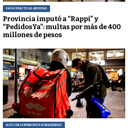
04/04
| PRÁCTICAS ABUSIVAS
Provincia imputó a “Rappi” y
“PedidosYa”: multas por más de 400
millones de pesos
16/05
| EN 24 MUNICIPIOS BONAERENSES