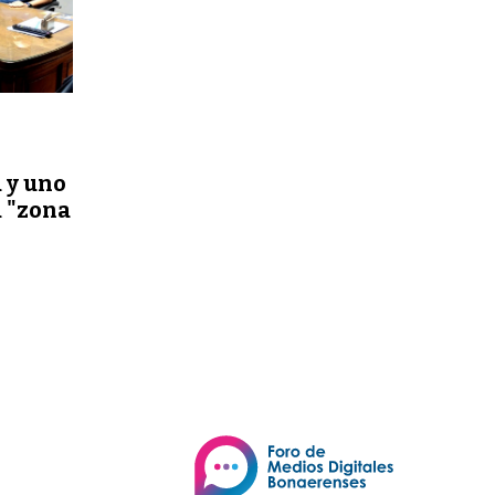
 y uno
a "zona