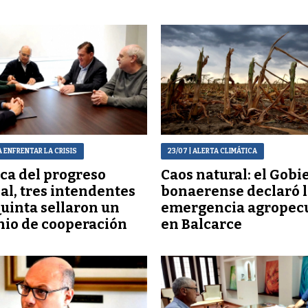
A ENFRENTAR LA CRISIS
23/07
| ALERTA CLIMÁTICA
ca del progreso
Caos natural: el Gobi
al, tres intendentes
bonaerense declaró l
Quinta sellaron un
emergencia agropec
io de cooperación
en Balcarce