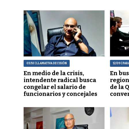
03/10
| LLAMATIVA DECISIÓN
12/09
| PAR
En medio de la crisis,
En bus
intendente radical busca
region
congelar el salario de
de la 
funcionarios y concejales
conven