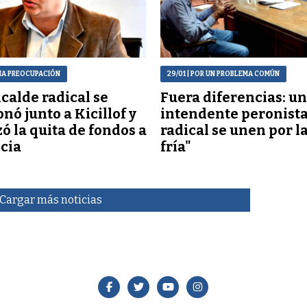
MA PREOCUPACIÓN
29/01
| POR UN PROBLEMA COMÚN
lcalde radical se
Fuera diferencias: un
onó junto a Kicillof y
intendente peronista
ó la quita de fondos a
radical se unen por l
cia
fría"
Cargar más noticias