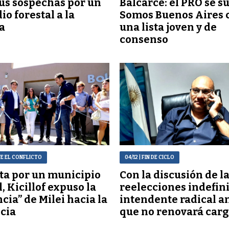
sus sospechas por un
Balcarce: el PRO se s
io forestal a la
Somos Buenos Aires 
ia
una lista joven y de
consenso
UE EL CONFLICTO
04/12
| FIN DE CICLO
ita por un municipio
Con la discusión de l
, Kicillof expuso la
reelecciones indefini
ncia” de Milei hacia la
intendente radical a
cia
que no renovará carg