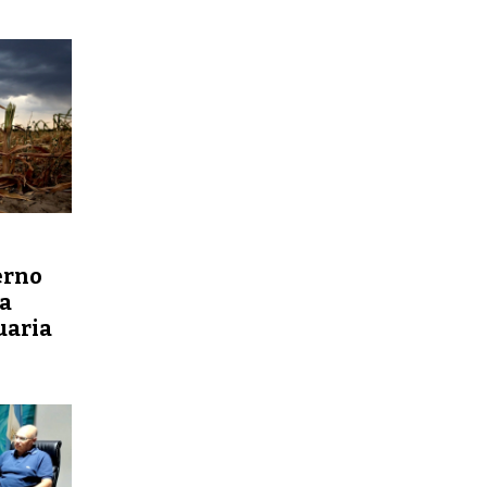
erno
a
uaria