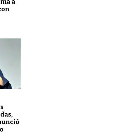
uma a
con
as
das,
nunció
o