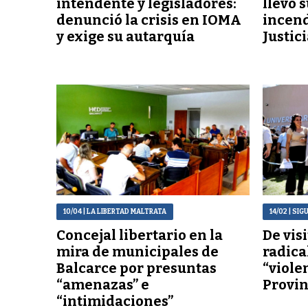
intendente y legisladores:
llevó 
denunció la crisis en IOMA
incend
y exige su autarquía
Justic
10/04
| LA LIBERTAD MALTRATA
14/02
| SIG
Concejal libertario en la
De vis
mira de municipales de
radical
Balcarce por presuntas
“viole
“amenazas” e
Provin
“intimidaciones”