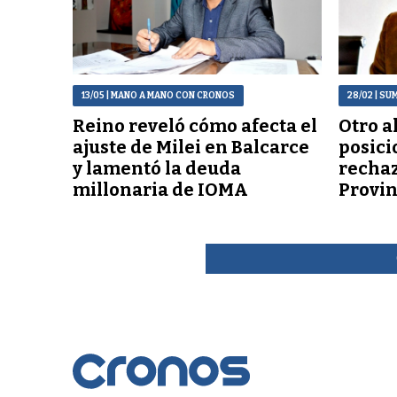
13/05
| MANO A MANO CON CRONOS
28/02
| SU
Reino reveló cómo afecta el
Otro a
ajuste de Milei en Balcarce
posici
y lamentó la deuda
rechaz
millonaria de IOMA
Provin