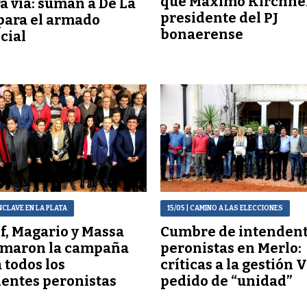
que Máximo Kirchne
a vía: suman a De La
presidente del PJ
para el armado
bonaerense
cial
NCLAVE EN LA PLATA
15/05
| CAMINO A LAS ELECCIONES
of, Magario y Massa
Cumbre de intenden
amaron la campaña
peronistas en Merlo:
a todos los
críticas a la gestión V
entes peronistas
pedido de “unidad”