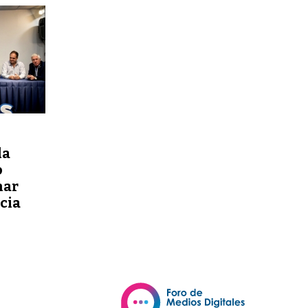
da
o
nar
ncia