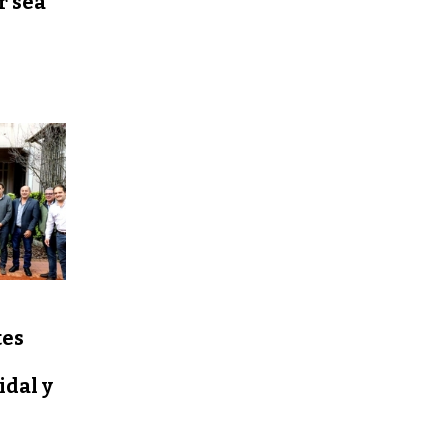
r sea
tes
idal y