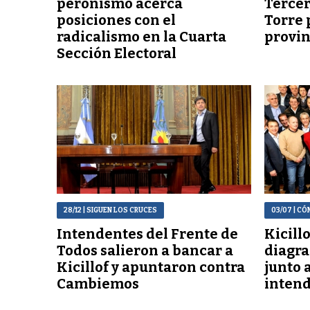
peronismo acerca
Tercer
posiciones con el
Torre 
radicalismo en la Cuarta
provin
Sección Electoral
28/12
| SIGUEN LOS CRUCES
03/07
| CÓ
Intendentes del Frente de
Kicill
Todos salieron a bancar a
diagr
Kicillof y apuntaron contra
junto 
Cambiemos
intend