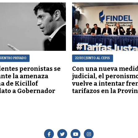
CUENTRO PRIVADO
22/03
| JUNTO AL CEPIS
entes peronistas se
Con una nueva medi
ante la amenaza
judicial, el peronism
a de Kicillof
vuelve a intentar fre
dato a Gobernador
tarifazos en la Provi