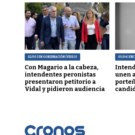
02/05
| EN GOBERNACIÓN (VIDEO)
05/04
| EN
Con Magario a la cabeza,
Intend
intendentes peronistas
unen 
presentaron petitorio a
porteñ
Vidal y pidieron audiencia
candi