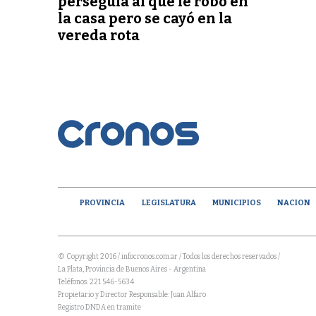
perseguía al que le robó en
la casa pero se cayó en la
vereda rota
PROVINCIA
LEGISLATURA
MUNICIPIOS
NACION
© Copyright 2016 / infocronos.com.ar / Todos los derechos reservados /
La Plata, Provincia de Buenos Aires - Argentina
Teléfonos: 221 546-5634
Propietario y Director Responsable: Juan Alfaro
Registro DNDA en tramite