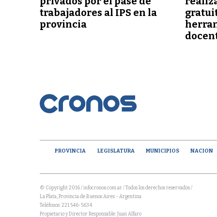
privados por el pase de
realiz
trabajadores al IPS en la
gratui
provincia
herram
docent
PROVINCIA
LEGISLATURA
MUNICIPIOS
NACION
© Copyright 2016 / infocronos.com.ar / Todos los derechos reservados /
La Plata, Provincia de Buenos Aires - Argentina
Teléfonos: 221 546-5634
Propietario y Director Responsable: Juan Alfaro