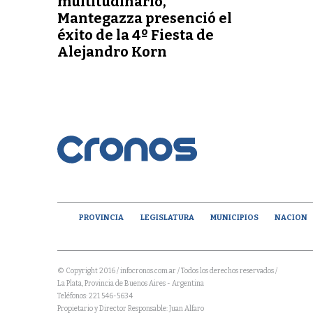
multitudinario,
Mantegazza presenció el
éxito de la 4º Fiesta de
Alejandro Korn
PROVINCIA
LEGISLATURA
MUNICIPIOS
NACION
© Copyright 2016 / infocronos.com.ar / Todos los derechos reservados /
La Plata, Provincia de Buenos Aires - Argentina
Teléfonos: 221 546-5634
Propietario y Director Responsable: Juan Alfaro