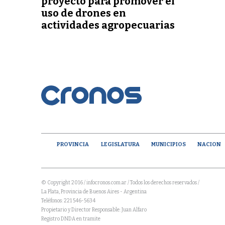
proyecto para promover el
uso de drones en
actividades agropecuarias
PROVINCIA
LEGISLATURA
MUNICIPIOS
NACION
© Copyright 2016 / infocronos.com.ar / Todos los derechos reservados /
La Plata, Provincia de Buenos Aires - Argentina
Teléfonos: 221 546-5634
Propietario y Director Responsable: Juan Alfaro
Registro DNDA en tramite