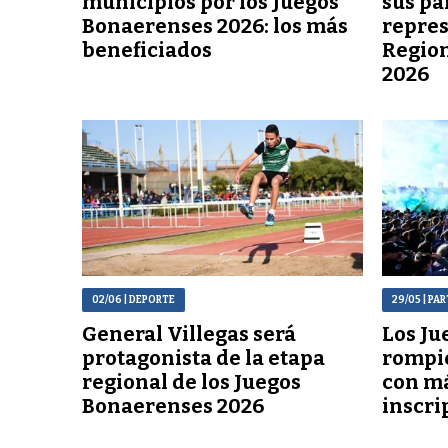
municipios por los Juegos
sus pa
Bonaerenses 2026: los más
repres
beneficiados
Region
2026
02/06
| DEPORTE
29/05
| PA
General Villegas será
Los Ju
protagonista de la etapa
rompi
regional de los Juegos
con má
Bonaerenses 2026
inscri