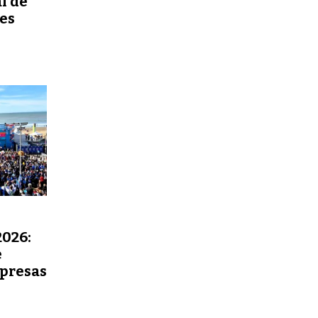
al de
es
2026:
e
rpresas