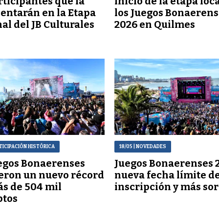
rticipantes que la
inicio de la etapa loc
entarán en la Etapa
los Juegos Bonaerens
al del JB Culturales
2026 en Quilmes
RTICIPACIÓN HISTÓRICA
18/05
| NOVEDADES
egos Bonaerenses
Juegos Bonaerenses 
eron un nuevo récord
nueva fecha límite d
s de 504 mil
inscripción y más so
ptos