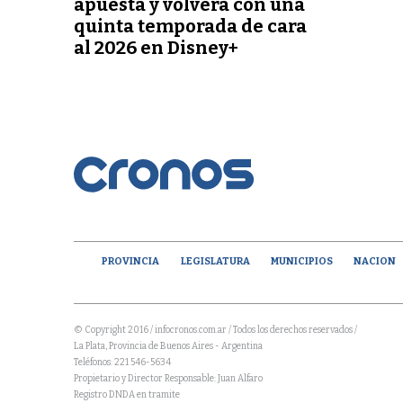
apuesta y volverá con una
quinta temporada de cara
al 2026 en Disney+
PROVINCIA
LEGISLATURA
MUNICIPIOS
NACION
© Copyright 2016 / infocronos.com.ar / Todos los derechos reservados /
La Plata, Provincia de Buenos Aires - Argentina
Teléfonos: 221 546-5634
Propietario y Director Responsable: Juan Alfaro
Registro DNDA en tramite