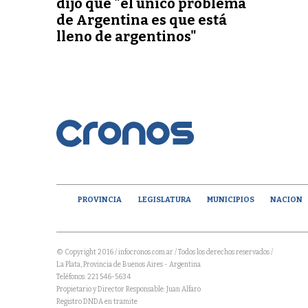
dijo que "el único problema
de Argentina es que está
lleno de argentinos"
PROVINCIA
LEGISLATURA
MUNICIPIOS
NACION
© Copyright 2016 / infocronos.com.ar / Todos los derechos reservados /
La Plata, Provincia de Buenos Aires - Argentina
Teléfonos: 221 546-5634
Propietario y Director Responsable: Juan Alfaro
Registro DNDA en tramite