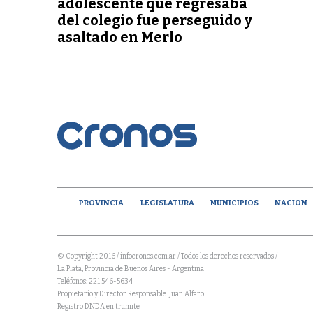
adolescente que regresaba
del colegio fue perseguido y
asaltado en Merlo
PROVINCIA
LEGISLATURA
MUNICIPIOS
NACION
© Copyright 2016 / infocronos.com.ar / Todos los derechos reservados /
La Plata, Provincia de Buenos Aires - Argentina
Teléfonos: 221 546-5634
Propietario y Director Responsable: Juan Alfaro
Registro DNDA en tramite