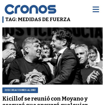
TAG: MEDIDAS DE FUERZA
21/12
| REACCIONES AL DNU
Kicillof se reunió con Moyano y