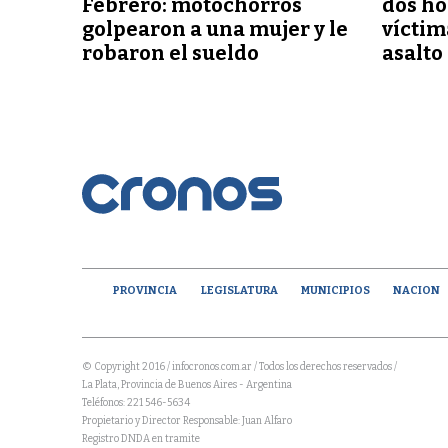
Febrero: motochorros
dos h
golpearon a una mujer y le
víctim
robaron el sueldo
asalto
PROVINCIA
LEGISLATURA
MUNICIPIOS
NACION
© Copyright 2016 / infocronos.com.ar / Todos los derechos reservados /
La Plata, Provincia de Buenos Aires - Argentina
Teléfonos: 221 546-5634
Propietario y Director Responsable: Juan Alfaro
Registro DNDA en tramite