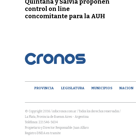
Quintana y Salvia proponen
control on line
concomitante para la AUH
PROVINCIA
LEGISLATURA
MUNICIPIOS
NACION
© Copyright 2016 / infocronos.com.ar / Todos los derechos reservados /
La Plata, Provincia de Buenos Aires - Argentina
Teléfonos: 221 546-5634
Propietario y Director Responsable: Juan Alfaro
Registro DNDA en tramite