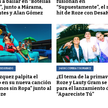
s a bailar en “Botellas
fusionan en
”, junto a Márama,
“Supuestamente”, el
ntes y Alan Gómez
hit de Roze con Desa
 ASEGURADO
24/08
| CUMBIA Y ROMANCE
zquez palpita el
¿El tema de la primav
 en su nueva canción
Roze y Lauty Gram se
nos sin Ropa” junto al
para el lanzamiento 
oze
“Apareciste Tú”