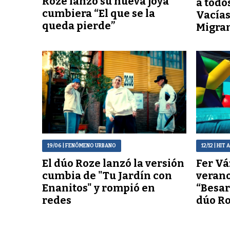
Roze lanzó su nueva joya
a todo
cumbiera “El que se la
Vacías
queda pierde”
Migra
19/06
| FENÓMENO URBANO
12/12
| HIT
El dúo Roze lanzó la versión
Fer Vá
cumbia de "Tu Jardín con
verano
Enanitos" y rompió en
“Besar
redes
dúo R