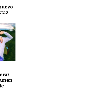
 nuevo
Kta2
era?
 unen
de