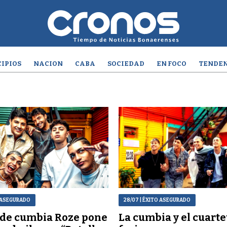
IPIOS
NACION
CABA
SOCIEDAD
EN FOCO
TENDEN
T ASEGURADO
28/07
| ÉXITO ASEGURADO
 de cumbia Roze pone
La cumbia y el cuarte