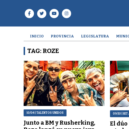
INICIO
PROVINCIA
LEGISLATURA
MUNIC
TAG: ROZE
10/04
| TALENTOS UNIDOS
09/10
| HI
Junto a BM y Rusherking,
El dúo