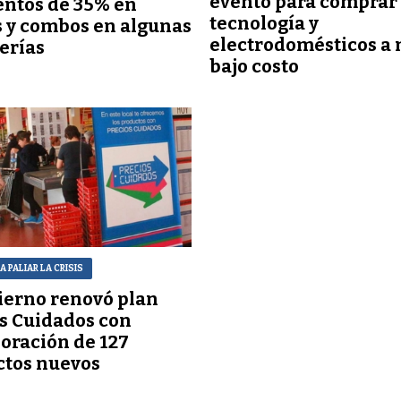
evento para comprar
ntos de 35% en
tecnología y
 y combos en algunas
electrodomésticos a
erías
bajo costo
RA PALIAR LA CRISIS
ierno renovó plan
s Cuidados con
oración de 127
ctos nuevos