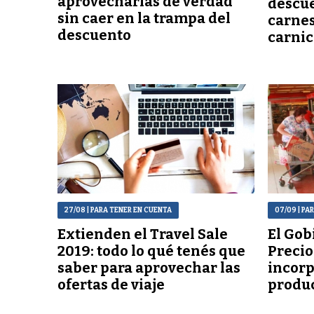
aprovecharlas de verdad
descue
sin caer en la trampa del
carnes
descuento
carnic
27/08
| PARA TENER EN CUENTA
07/09
| PA
Extienden el Travel Sale
El Gob
2019: todo lo qué tenés que
Precio
saber para aprovechar las
incorp
ofertas de viaje
produ