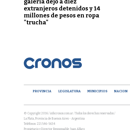
galería dejó a diez
extranjeros detenidos y 14
millones de pesos en ropa
"trucha"
PROVINCIA
LEGISLATURA
MUNICIPIOS
NACION
© Copyright 2016 / infocronos.com.ar / Todos los derechos reservados /
La Plata, Provincia de Buenos Aires - Argentina
Teléfonos: 221 546-5634
Propietario y Director Responsable: Juan Alfaro