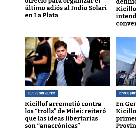
ofreció para organizar el
defini
último adiós al Indio Solari
Kicillo
en La Plata
intend
conven
23/07
| SIN FILTRO
27/03
| JU
Kicillof arremetió contra
En Gen
los “trolls” de Milei: reiteró
Kicill
que las ideas libertarias
primer
son “anacrónicas”
Provin