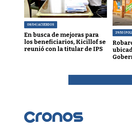
08/04
| ACUERDOS
29/10
| POL
En busca de mejoras para
los beneficiarios, Kicillof se
Robaro
reunió con la titular de IPS
ubicad
Gober