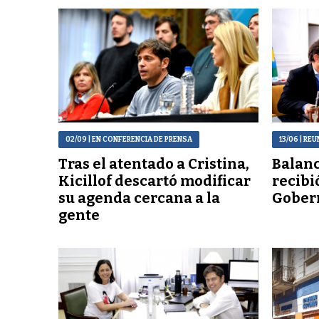
02/09
| EN CONFERENCIA DE PRENSA
13/06
| REU
Tras el atentado a Cristina,
Balanc
Kicillof descartó modificar
recibi
su agenda cercana a la
Gober
gente