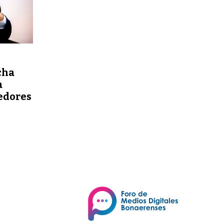
cha
a
edores