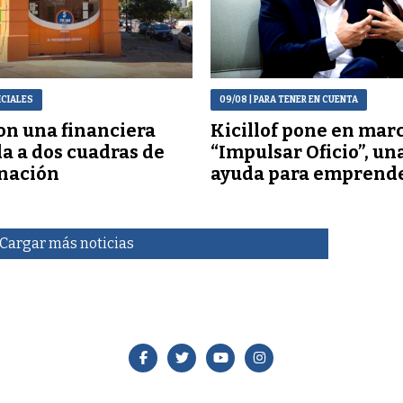
ICIALES
09/08
| PARA TENER EN CUENTA
n una financiera
Kicillof pone en mar
a a dos cuadras de
“Impulsar Oficio”, un
nación
ayuda para emprend
Cargar más noticias