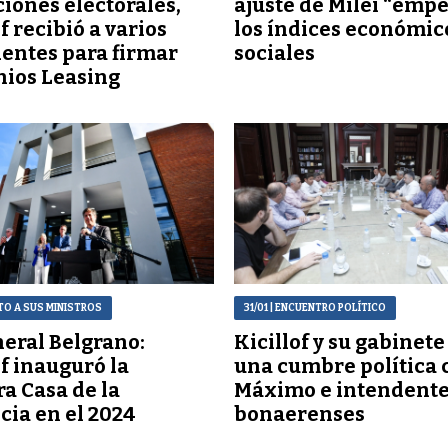
ciones electorales,
ajuste de Milei “empe
f recibió a varios
los índices económic
entes para firmar
sociales
ios Leasing
NTO A SUS MINISTROS
31/01
| ENCUENTRO POLÍTICO
eral Belgrano:
Kicillof y su gabinete
of inauguró la
una cumbre política 
a Casa de la
Máximo e intendent
cia en el 2024
bonaerenses