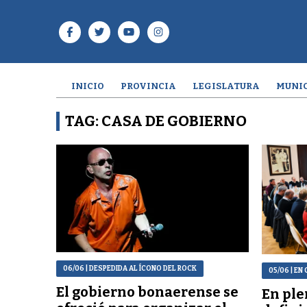
INICIO
PROVINCIA
LEGISLATURA
MUNIC
TAG: CASA DE GOBIERNO
06/06
| DESPEDIDA AL ÍCONO DEL ROCK
05/06
| EN
El gobierno bonaerense se
En ple