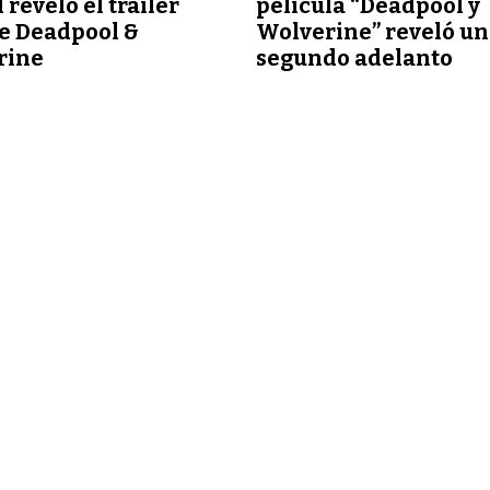
 reveló el tráiler
película “Deadpool y
de Deadpool &
Wolverine” reveló un
rine
segundo adelanto