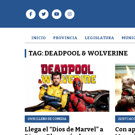
INICIO
PROVINCIA
LEGISLATURA
MUNIC
TAG: DEADPOOL & WOLVERINE
09/11
| LLENO DE COMEDIA
22/07
| AC
Llega el “Dios de Marvel” a
Con ap