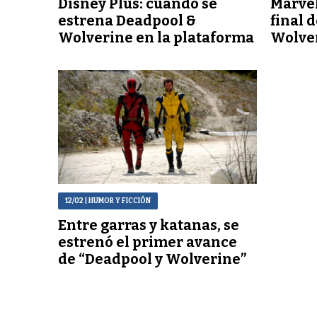
Disney Plus: cuándo se
Marvel
estrena Deadpool &
final 
Wolverine en la plataforma
Wolve
12/02
| HUMOR Y FICCIÓN
Entre garras y katanas, se
estrenó el primer avance
de “Deadpool y Wolverine”