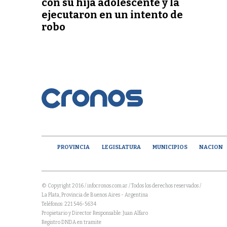
con su hija adolescente y la
ejecutaron en un intento de
robo
PROVINCIA
LEGISLATURA
MUNICIPIOS
NACION
© Copyright 2016 / infocronos.com.ar / Todos los derechos reservados /
La Plata, Provincia de Buenos Aires - Argentina
Teléfonos: 221 546-5634
Propietario y Director Responsable: Juan Alfaro
Registro DNDA en tramite