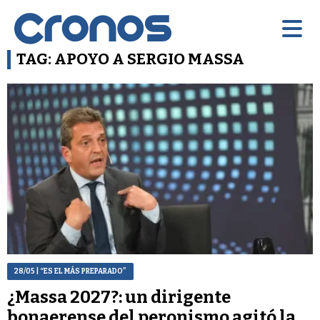
TAG: APOYO A SERGIO MASSA
28/05
| “ES EL MÁS PREPARADO”
¿Massa 2027?: un dirigente
bonaerense del peronismo agitó la