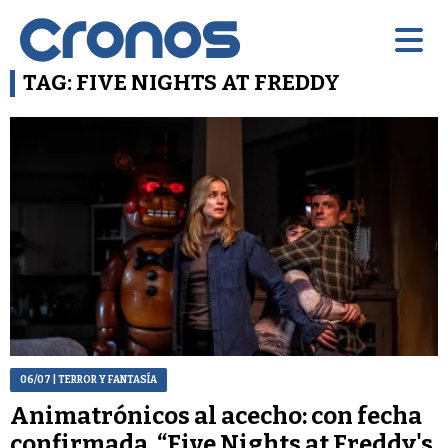
TAG: FIVE NIGHTS AT FREDDY
06/07
| TERROR Y FANTASÍA
Animatrónicos al acecho: con fecha
confirmada, “Five Nights at Freddy's