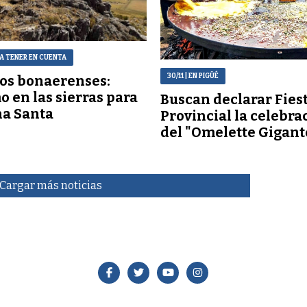
RA TENER EN CUENTA
30/11
| EN PIGÜÉ
os bonaerenses:
o en las sierras para
Buscan declarar Fies
a Santa
Provincial la celebra
del "Omelette Gigant
Cargar más noticias