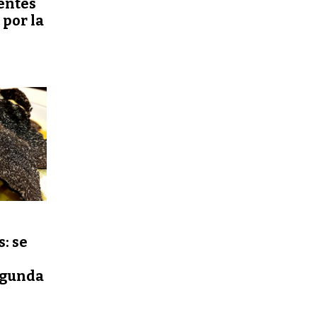
entes
por la
: se
egunda