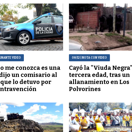
IGNANTE VIDEO
08/12
| NOTA CON VIDEO
o me conozca es una
Cayó la "Viuda Negra"
 dijo un comisario al
tercera edad, tras un
l que lo detuvo por
allanamiento en Los
ontravención
Polvorines