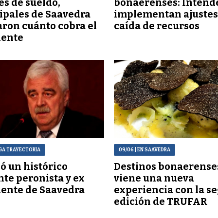
es de sueldo,
bonaerenses: Intend
pales de Saavedra
implementan ajustes 
ron cuánto cobra el
caída de recursos
dente
RGA TRAYECTORIA
09/06
| EN SAAVEDRA
ió un histórico
Destinos bonaerenses
nte peronista y ex
viene una nueva
ente de Saavedra
experiencia con la s
edición de TRUFAR