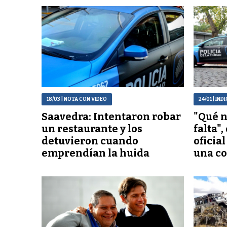
18/03
| NOTA CON VIDEO
24/01
| IND
Saavedra: Intentaron robar
"Qué n
un restaurante y los
falta",
detuvieron cuando
oficia
emprendían la huida
una c