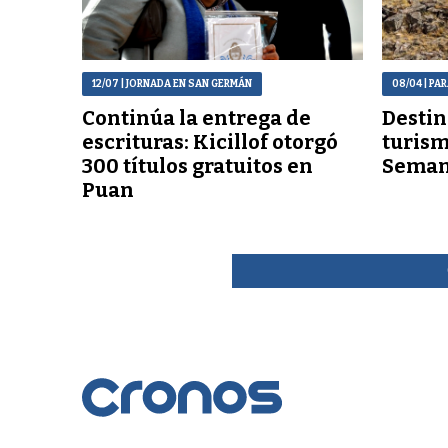
12/07
| JORNADA EN SAN GERMÁN
08/04
| PA
Continúa la entrega de
Destin
escrituras: Kicillof otorgó
turism
300 títulos gratuitos en
Seman
Puan