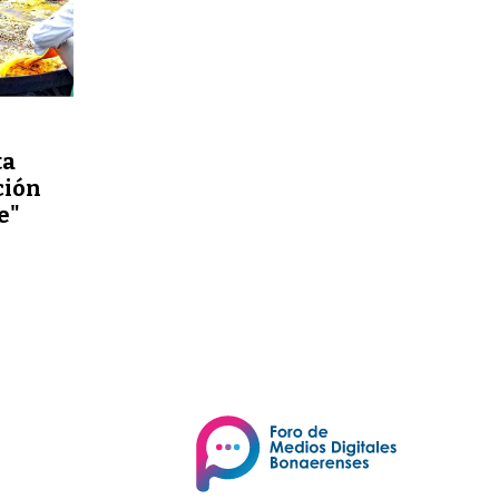
ta
ción
e"