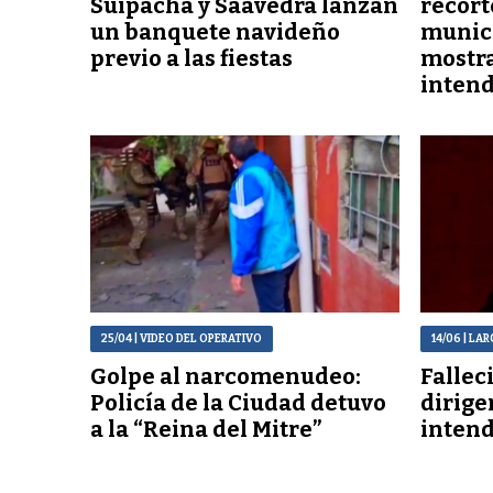
Suipacha y Saavedra lanzan
recort
un banquete navideño
munici
previo a las fiestas
mostra
inten
25/04
| VIDEO DEL OPERATIVO
14/06
| LA
Golpe al narcomenudeo:
Fallec
Policía de la Ciudad detuvo
dirige
a la “Reina del Mitre”
intend