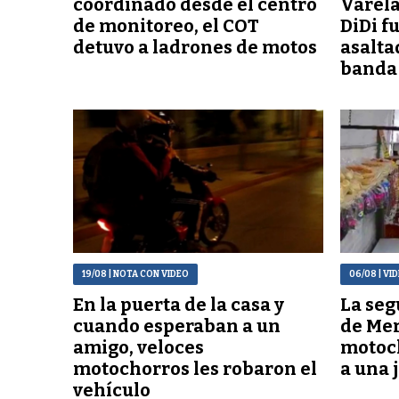
coordinado desde el centro
Varela
de monitoreo, el COT
DiDi f
detuvo a ladrones de motos
asalta
banda
19/08
| NOTA CON VIDEO
06/08
| VI
En la puerta de la casa y
La seg
cuando esperaban a un
de Mer
amigo, veloces
motoch
motochorros les robaron el
a una 
vehículo