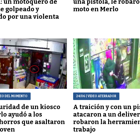
: un motoquero de
una pistola, le robaro
ue golpeado y
moto en Merlo
do por una violenta
DEO DEL MOMENTO
24/06
| VIDEO ATERRADOR
uridad de un kiosco
A traición y con un pi
lo ayudó a los
atacaron a un delivery
orros que asaltaron
robaron la herramie
joven
trabajo