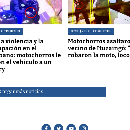
DEO TREMENDO
07/05
| VIDEOS COMPLETOS
a violencia y la
Motochorros asaltaro
pación en el
vecino de Ituzaingó: 
bano: motochorros le
robaron la moto, loco
n el vehículo a un
ry
Cargar más noticias