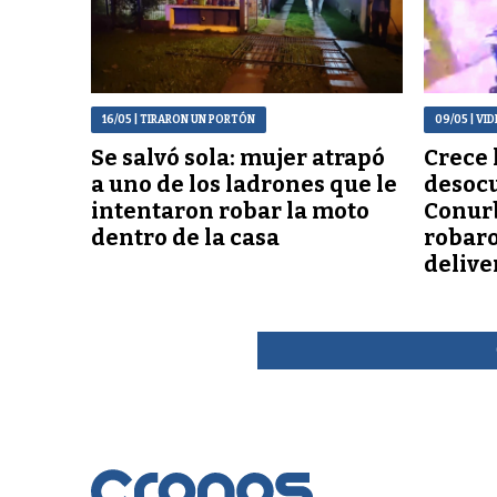
16/05
| TIRARON UN PORTÓN
09/05
| VI
Se salvó sola: mujer atrapó
Crece l
a uno de los ladrones que le
desocu
intentaron robar la moto
Conur
dentro de la casa
robaro
delive