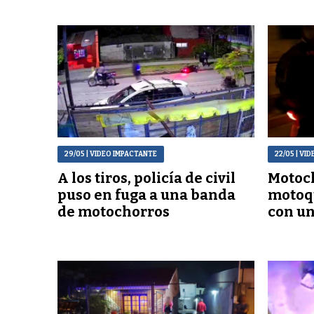
29/05
| VIDEO IMPACTANTE
22/05
| VI
A los tiros, policía de civil
Motoch
puso en fuga a una banda
motoq
de motochorros
con un