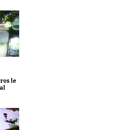
os le
al