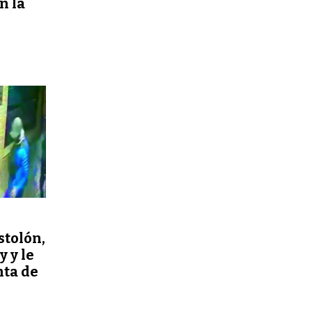
n la
stolón,
 y le
nta de