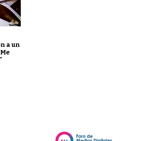
n a un
"Me
"