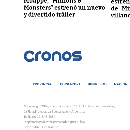
Mbappé, “Minions &
estren
Monsters” estrenó un nuevo
de "Mi
y divertido tráiler
villan
PROVINCIA
LEGISLATURA
MUNICIPIOS
NACION
© Copyright 2016 / infocronos.com.ar / Todos los derechos reservados /
La Plata, Provincia de Buenos Aires - Argentina
Teléfonos: 221 546-5634
Propietario y Director Responsable: Juan Alfaro
Registro DNDA en tramite