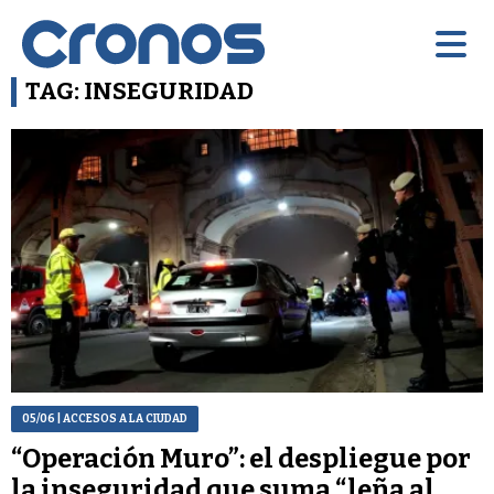
TAG: INSEGURIDAD
05/06
| ACCESOS A LA CIUDAD
“Operación Muro”: el despliegue por
la inseguridad que suma “leña al