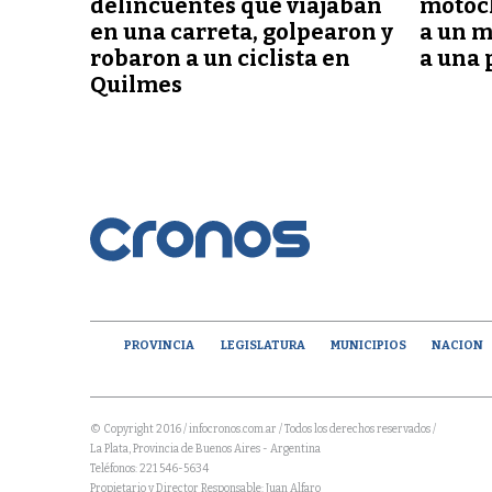
delincuentes que viajaban
motoch
en una carreta, golpearon y
a un m
robaron a un ciclista en
a una 
Quilmes
PROVINCIA
LEGISLATURA
MUNICIPIOS
NACION
© Copyright 2016 / infocronos.com.ar / Todos los derechos reservados /
La Plata, Provincia de Buenos Aires - Argentina
Teléfonos: 221 546-5634
Propietario y Director Responsable: Juan Alfaro