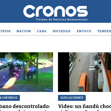
IPIOS
NACION
CABA
SOCIEDAD
EN FOCO
TENDEN
A CON VIDEOS
22/03
| ACCIDENTE
bano descontrolado:
Video: un ñandú choc