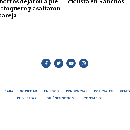
orros dejaron a pie
ciclista en Ranchos
otoquero y asaltaron
pareja
CABA
SOCIEDAD
EN FOCO
TENDENCIAS
POLICIALES
VENT
PUBLICITAR
QUIÉNES SOMOS
CONTACTO